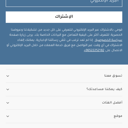
الإشتراك
قومي بالاشتراك عبر البريد الإلكتروني لتتعرفي على كل جديد من تشكيلاتنا وعروضنا
الحصرية. للتعرف أكثر على كيفية التعامل مع البيانات الخاصة بك، يرجى زيارة صفحة
سياسة الخصوصية
. إذا لم تعد ترغب في تلقي رسائلنا الإخبارية، يمكنك إلغاء
الاشتراك في أي وقت عبر التواصل مع فريق خدمة العملاء من خلال البريد الإلكتروني أو
الاتصال على
96522252182+
.
تسوق معنا
كيف يمكننا مساعدتك؟
أفضل الفئات
موقع