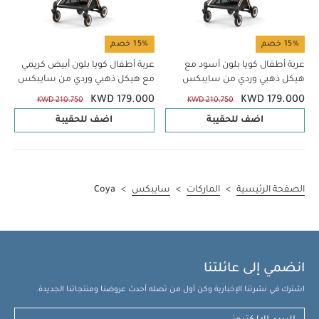
15% خصم
15% خصم
عربة أطفال كويا بلون أسود مع
عربة أطفال كويا بلون أبيض كريمي
هيكل ذهبي وردي من سايبكس
مع هيكل ذهبي وردي من سايبكس
KWD 179.000
KWD 179.000
KWD 210.750
KWD 210.750
اضف للحقيبة
اضف للحقيبة
الصفحة الرئيسية
>
الماركات
>
سايبكس
>
Coya
انضمي إلى عائلتنا
اشترك في نشرتنا الإخبارية وكن أول من تصله أحدث عروضنا ومنتجاتنا الجديدة.