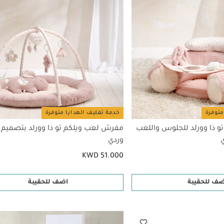
متوفرة
خدمة تغليف الهدايا متوفرة
و ذا وورلد للجلوس واللعب
مفرش لعب ويلكم تو ذا وورلد بتصميم أ
ي
وردي
KWD 51.000
ضف للحقيبة
اضف للحقيبة