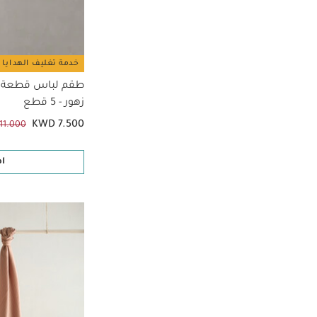
خدمة تغليف الهدايا 
طقم لباس قطعة وا
زهور - 5 قطع
KWD 7.500
11.000
ا