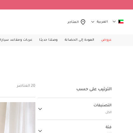
العربية
المتاجر
عروض
العودة إلى الحضانة
وصلنا حديثا
عربات ومقاعد سيارا
20 العناصر
الترتيب على حسب
التصنيفات
الكل
ملابس الأطفال والرضع
فئة
(32)