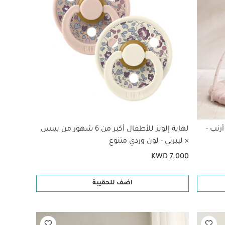
رنب -
لهاية إلويز للأطفال أكبر من 6 شهور من بيبس
× ليبرتي - لون وردي متنوع
KWD 7.000
اضف للحقيبة