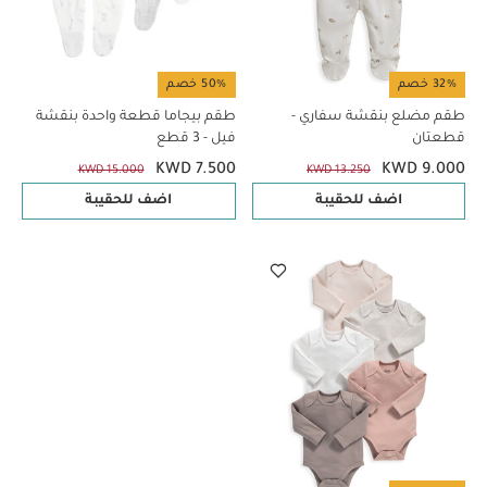
32% خصم
50% خصم
طقم مضلع بنقشة سفاري -
طقم بيجاما قطعة واحدة بنقشة
قطعتان
فيل - 3 قطع
KWD 7.500
KWD 9.000
KWD 15.000
KWD 13.250
اضف للحقيبة
اضف للحقيبة