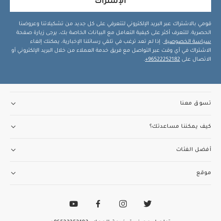
الإشتراك
قومي بالاشتراك عبر البريد الإلكتروني لتتعرفي على كل جديد من تشكيلاتنا وعروضنا
الحصرية. للتعرف أكثر على كيفية التعامل مع البيانات الخاصة بك، يرجى زيارة صفحة
سياسة الخصوصية
. إذا لم تعد ترغب في تلقي رسائلنا الإخبارية، يمكنك إلغاء
الاشتراك في أي وقت عبر التواصل مع فريق خدمة العملاء من خلال البريد الإلكتروني أو
الاتصال على
96522252182+
.
تسوق معنا
كيف يمكننا مساعدتك؟
أفضل الفئات
موقع