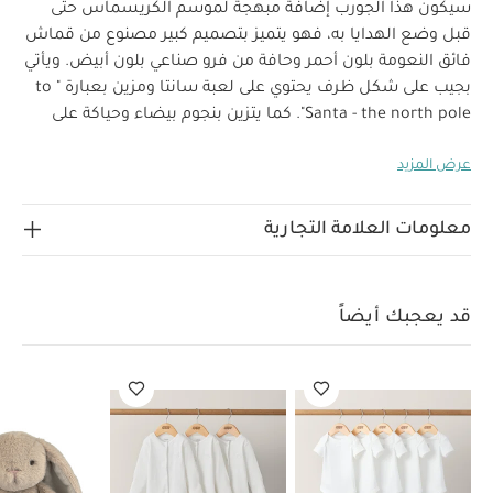
سيكون هذا الجورب إضافة مبهجة لموسم الكريسماس حتى
قبل وضع الهدايا به، فهو يتميز بتصميم كبير مصنوع من قماش
فائق النعومة بلون أحمر وحافة من فرو صناعي بلون أبيض. ويأتي
بجيب على شكل ظرف يحتوي على لعبة سانتا ومزين بعبارة " to
Santa - the north pole". كما يتزين بنجوم بيضاء وحياكة على
شكل شجر الكريسماس بلون أخضر. وحلقة تعليق من قماش
عرض المزيد
لماذا تشتري هذا المنتج:
أحمر وتطريز 2024 بارز بلون ذهبي.
تصميم ظرف مزين بعبارة " to Santa - the north pole"
خصائص المنتج:
لتضفي عليه لمسة ساحرة
جيب في الأمام
معلومات العلامة التجارية
مزود بدمية سانتا
قماش فرو صناعي باللونين الأبيض
العمر المناسب
مواصفات المنتج:
منذ الولادة
والأحمر
الأبعاد
الجورب
الارتفاع 60 × العرض 35 سم × العمق 3
فأكثر
قد يعجبك أيضاً
الارتفاع 15 سم × العرض 12 سم × العمق
سم / لعبة سانتا
سم
قد يعجبك أيضاً:
طقم ألبسة قطعة واحدة بأكمام قصيرة
قماش عضوي بلون أبيض - 5 قطع
طقم بيجاما قطعة واحدة عضوية
بلون أبيض - 3 قطع
لعبة لينة بتصميم أرنب
لعبة صغيرة بتصميم قرد
لعبة لينة بتصميم دب