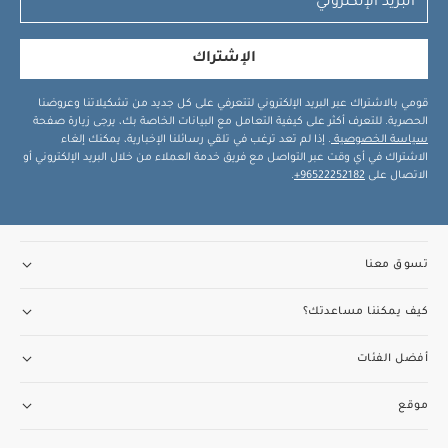
الإشتراك
قومي بالاشتراك عبر البريد الإلكتروني لتتعرفي على كل جديد من تشكيلاتنا وعروضنا
الحصرية. للتعرف أكثر على كيفية التعامل مع البيانات الخاصة بك، يرجى زيارة صفحة
سياسة الخصوصية
. إذا لم تعد ترغب في تلقي رسائلنا الإخبارية، يمكنك إلغاء
الاشتراك في أي وقت عبر التواصل مع فريق خدمة العملاء من خلال البريد الإلكتروني أو
الاتصال على
96522252182+
.
تسوق معنا
كيف يمكننا مساعدتك؟
أفضل الفئات
موقع