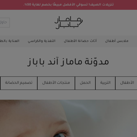
تنزيلات الصيف! تسوقي الأفضل مبيعًا بخصم لغاية 50%.
ملابس أطفال
أثاث حضانة الأطفال
التغذية والكراسي
العناية بال
مدوّنة ماماز آند باباز
الأطفال
التربية
الحمل
منتجات الأطفال
تصميم الحضانة