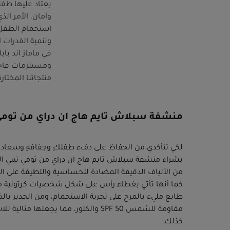
يعتاد عليها طفل
وأمان، الأمر ال
استحمام الطفل 
وتنمية القدرات 
في ماماز اند با
ومستلزمات فاخرة
منتجاتنا المختار
منشفة سبلاش تايم هاج ان دراي من تومي
لكي تتأكدي من الحفاظ على دفء طفلكِ وجفافهِ وسعادته
بشراء منشفة سبلاش تايم هاج ان دراي من تومي تيبي الت
من الألياف الدقيقة المضادة للحساسية واللطيفة على ا
كما أنها تأتي بغطاء رأس على شكل شخصيات كرتونية م
طابع مليء بالمرح على تجربة الاستحمام، ومن الجدير بالذ
مقاومة للشمس SPF 50 والكلور، مما يجعله
كذلك.