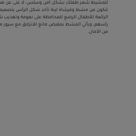
لتمشيط شعر طفلكِ بشكل آمن وسلس، لا غنى عن هذه ا
تتكون من مشط وفرشاة لينة تأخذ شكل الرأس بتصميمها
الرائعة للأطفال الرضع للمحافظة على نعومة وتهذيب ش
رأسهم، ويأتي المشط بمقبض مانع للانزلاق مع سيور مري
من الأمان.