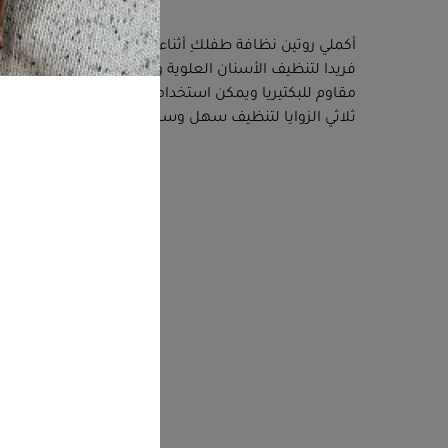
أكملي روتين نظافة طفلكِ أثناء أو بعد الاستحمام مع ف
فريدا لتنظيف الأسنان العلوية والسفلية واللثة في وقت 
مقاوم للبكتيريا ويمكن استخدامها مع معجون أسنان الر
ثلاثي الزوايا لتنظيف سهل وسريع ووجهين لحماية إصبع