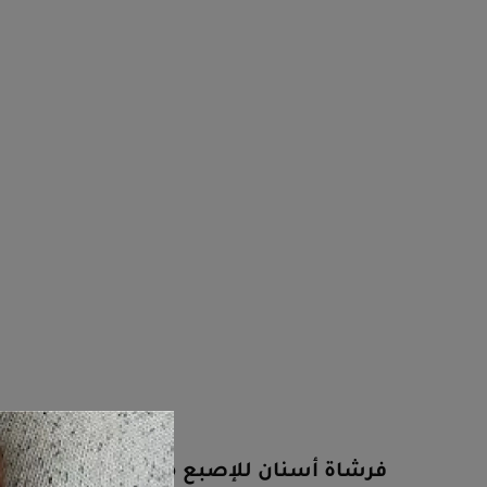
فرشاة أسنان للإصبع من سمايل فريدا