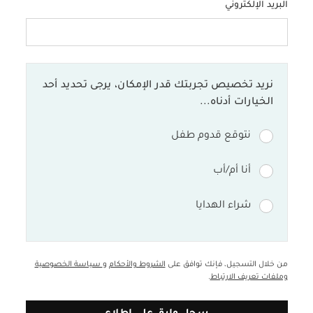
البريد الإلكتروني
نريد تخصيص تجربتك قدر الإمكان، يرجى تحديد أحد
الخيارات أدناه...
هوب
نتوقع قدوم طفل
أنا أم/أب
ولطفلكِ تجربة استحمام أكثر
ق بمستوى ثابت لكي تقومي
شراء الهدايا
ة لكي يستند طفلكِ عليها بكل
بمقبض سهل الحمل يتيح لكِ
من خلال التسجيل، فإنك توافق على
الشروط والأحكام
و
سياسة الخصوصية
وملفات تعريف الارتباط
.