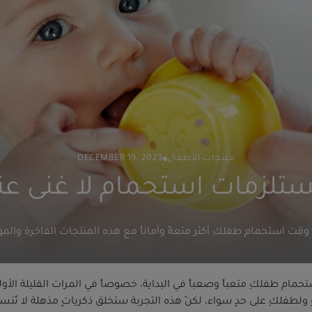
منتجات الأطفال
DECEMBER 19, 2023
وقت استحمام طفلكِ أكثر متعةً وأماناً مع هذه المنتجات الفاخرة والمو
حمام طفلكِ متعباً وصعباً في البداية، خصوصاً في المرات القليلة الأول
 ولطفلكِ على حدٍ سواء، لكنّ هذه التجربة ستخلق ذكرياتٍ مذهلة لا تُنس