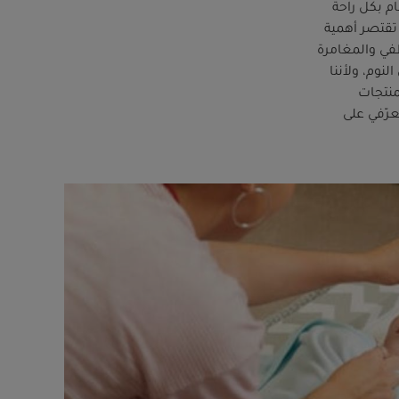
م بكل راحة
 تقتصر أهمية
في والمغامرة
نوم، ولأننا
منتجات
رّفي على