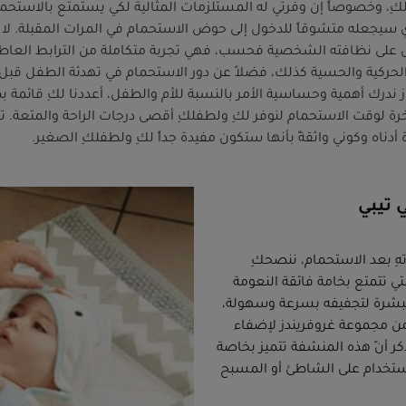
كِ، وخصوصاً إن وفرتي له المستلزمات المثالية لكي يستمتع بالاستحما
ذي سيجعله متشوقاً للدخول إلى حوض الاستحمام في المرات المقبلة. لا
على نظافته الشخصية فحسب، فهي تجربة متكاملة من الترابط العاط
الحركية والحسية كذلك، فضلاً عن دور الاستحمام في تهدئة الطفل قبل ال
باز ندرك أهمية وحساسية الأمر بالنسبة للأم والطفل، أعددنا لكِ قائمة ب
 لوقت الاستحمام لنوفر لكِ ولطفلكِ أقصى درجات الراحة والمتعة. تع
ة أدناه وكوني واثقةً بأنها ستكون مفيدة جداً لكِ ولطفلكِ الصغير.
 تيبي
ِ بعد الاستحمام، ننصحكِ
ي تتمتع بخامة فائقة النعومة
لبشرة لتجفيفه بسرعة وسهولة،
ن مجموعة غروفريندز لإضفاء
كر أنّ هذه المنشفة تتميز بخاصة
ا مثالية للاستخدام على الشاطئ أو المسبح