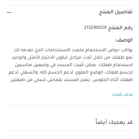
تفاصيل المنتج
رقم المنتج
213290029
الوصف:
يواكب حوض الاستحمام متعدد الاستخدامات الذي نقدمه لك
نمو طفلك من خلال ثلاث مراحل ليكون الاختيار الأمثل والوحيد
لاستحمام طفلك. يمكن تثبيت المسند في وضعين مناسبين
لجسم طفلك: الوضع العلوي لدعم الجسم كله، والسفلي لدعم
طفلك أثناء الجلوس. يتميز المسند بقماش شبكي من طبقتين
وحافة مريحة تحتضن طفلك من رأسه حتى قدميه. يمكن تعديل
عرض المزيد
المسند ليتخذ وضع مقعد مبطن بحشوة يدعم طفلك ويمنحه
الراحة في مرحلة تعلمه الجلوس.يمكنك ازالة المسند عند إتقان
طفلك الجلوس لجعله يستحم في حوض واسع دون الاصطدام
المزعج بالبلاستيك.
الخصائص:
يواكب الحوض نمو طفلك
قد يعجبك أيضاً
على مدار ثلاث مراحل: ‏1: مرحلة حديثي الولادة (من الولادة إلى 3
شهور)، 2: مرحلة الرضع (من 3 إلى 6 شهور)، مرحلة الجلوس