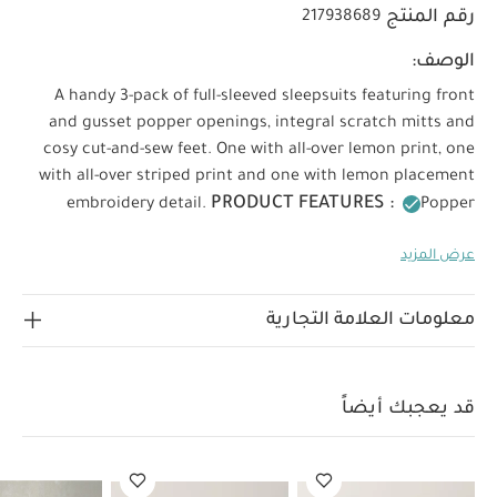
رقم المنتج
217938689
الوصف:
A handy 3-pack of full-sleeved sleepsuits featuring front
and gusset popper openings, integral scratch mitts and
cosy cut-and-sew feet. One with all-over lemon print, one
with all-over striped print and one with lemon placement
PRODUCT FEATURES :
embroidery detail.
Popper
fastening for easy nappy changes
Super soft fabric
عرض المزيد
COMPOSITION :
Handy 3-pack
100%
WASHCARE/ ADVICE :
Cotton
40 degree wash
Do
not bleach
Cool tumble dry
Cool iron
Do not dry
معلومات العلامة التجارية
clean
Wash dark colours seperately
Iron on reverse
قد يعجبك أيضاً:
طقم ألبسة قطعة واحدة بأكمام قصيرة قماش
عضوي بلون أبيض - 5 قطع
طقم بيجاما قطعة واحدة عضوية بلون أبيض
قد يعجبك أيضاً
- 3 قطع
طقم بيجامة بطبعات مائية، 3 قطع
طقم بيجامة بنقشة
جيرانيوم، ثلاث قطع
طقم لباس قطعة واحدة بيجامة بنقشة زهور، 3
قطع