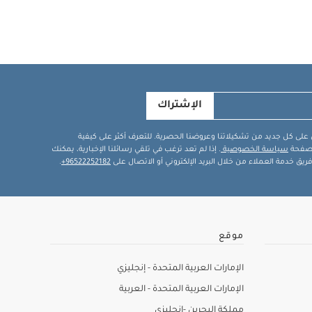
الإشتراك
في على كل جديد من تشكيلاتنا وعروضنا الحصرية. للتعرف أكثر على كيفية
ة صفحة
سياسة الخصوصية
. إذا لم تعد ترغب في تلقي رسائلنا الإخبارية، يمكنك
يق خدمة العملاء من خلال البريد الإلكتروني أو الاتصال على
96522252182+
.
موقع
الإمارات العربية المتحدة - إنجليزي
الإمارات العربية المتحدة - العربية
مملكة البحرين -إنجليزي