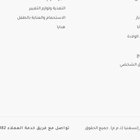
التغذية ولوازم التغيير
از
الاستحمام والعناية بالطفل
نا
هدايا
لولادة
ع
ق الشخصي
الطاير إنسغنيا (ذ.م.م). جميع الحقوق
تواصل مع فريق خدمة العملاء
82+