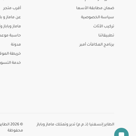
ضمان مطابقة الأسعا
أقرب متجر
سياسة الخصوصية
عن ماماز و باب
تركيب الأثاث
ماماز وباباز وأ
تطبيقاتنا
حاسبة موعد ا
برنامج المكافآت أمبر
مدونة
خريطة الموق
خدمة التسو
الطاير إنسغنيا (ذ.م.م) تدير وتمتلك ماماز وباباز
© 2026 
محفوظة