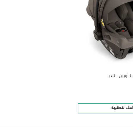
 أوربن - ثندر
ضف للحقيبة