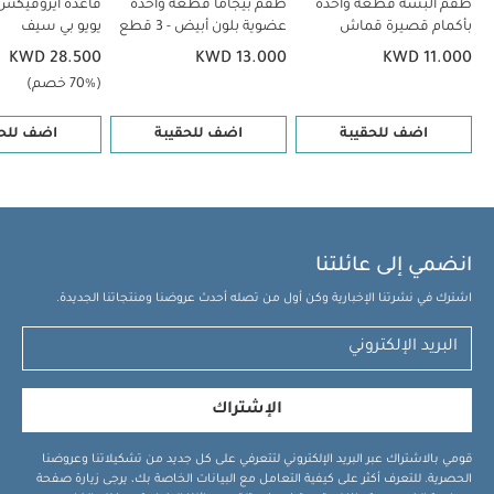
طقم ألبسة قطعة واحدة
طقم بيجاما قطعة واحدة
قاعدة أيزوفيكس 
بأكمام قصيرة قماش
عضوية بلون أبيض - 3 قطع
يويو بي سيف
عضوي بلون أبيض - 5 قطع
KWD 28.500
KWD 13.000
KWD 11.000
(70% خصم)
اضف للحقيبة
اضف للحقيبة
اضف للحق
انضمي إلى عائلتنا
اشترك في نشرتنا الإخبارية وكن أول من تصله أحدث عروضنا ومنتجاتنا الجديدة.
الإشتراك
قومي بالاشتراك عبر البريد الإلكتروني لتتعرفي على كل جديد من تشكيلاتنا وعروضنا
الحصرية. للتعرف أكثر على كيفية التعامل مع البيانات الخاصة بك، يرجى زيارة صفحة