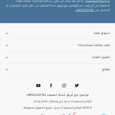
سياسة الخصوصية
. إذا لم تعد ترغب في تلقي رسائلنا الإخبارية، يمكنك إلغاء
الاشتراك في أي وقت عبر التواصل مع فريق خدمة العملاء من خلال البريد الإلكتروني أو
الاتصال على
96522252182+
.
تسوق معنا
كيف يمكننا مساعدتك؟
أفضل الفئات
موقع
تواصل مع فريق خدمة العملاء
96522252182+
الطاير إنسغنيا (ذ.م.م) تدير وتمتلك ماماز وباباز
© 2026 الطاير إنسغنيا (ذ.م.م). جميع الحقوق محفوظة