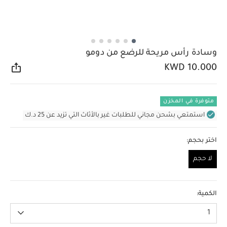
وسادة رأس مريحة للرضع من دومو
KWD 10.000
مشار
متوفرة في المخزن
استمتعي بشحن مجاني للطلبات غير بالأثاث التي تزيد عن 25 د.ك
اختر بحجم:
لا حجم
لا حجم
الكمية:
1