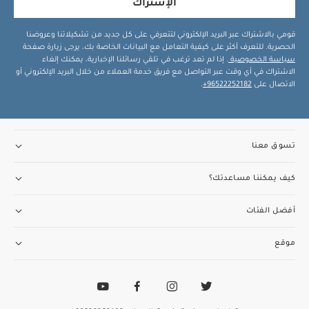
الإشتراك
قومي بالاشتراك عبر البريد الإلكتروني لتتعرفي على كل جديد من تشكيلاتنا وعروضنا
الحصرية. للتعرف أكثر على كيفية التعامل مع البيانات الخاصة بك، يرجى زيارة صفحة
سياسة الخصوصية
. إذا لم تعد ترغب في تلقي رسائلنا الإخبارية، يمكنك إلغاء
الاشتراك في أي وقت عبر التواصل مع فريق خدمة العملاء من خلال البريد الإلكتروني أو
الاتصال على
96522252182+
.
تسوق معنا
كيف يمكننا مساعدتك؟
أفضل الفئات
موقع