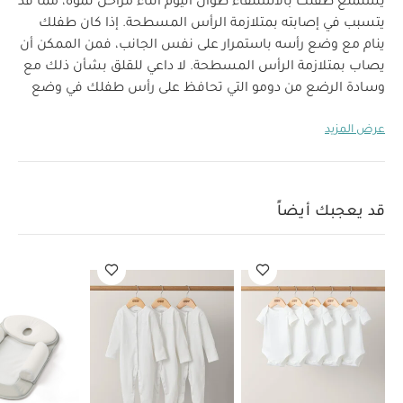
يستمتع طفلك بالاستلقاء طوال اليوم أثناء مراحل نموه، مما قد
يتسبب في إصابته بمتلازمة الرأس المسطحة.
إذا كان طفلك
ينام مع وضع رأسه باستمرار على نفس الجانب، فمن الممكن أن
يصاب بمتلازمة الرأس المسطحة. لا داعي للقلق بشأن ذلك مع
وسادة الرضع من دومو التي تحافظ على رأس طفلك في وضع
صحيح وتوزع الضغط بشكل متساوي حول جمجمة طفلك.
عرض المزيد
خصائص المنتج:
قماش بارز الملمس ليمنح الطفل تهوية
مثالية وحركة تنفس آمنة
تصميم عملي مدمج مناسب
للاستخدام مع أي عربة أطفال أو مهد أو سرير
يتوافق مع
مهد كوكون من دومو
الخامة:
الغطاء: 100‏%‏ بوليستر
قد يعجبك أيضاً
العمر المناسب
منذ
فوم بولي يوريثان
مواصفات المنتج:
الأبعاد (سم):
26.5 × 16.5 × 3
الولادة وحتى 3-4 شهور
تعليمات العناية/الإرشادات:
غسل عند درجة حرارة 30
درجة مئوية
ممنوع استخدام مجفف الملابس
قد يعجبك
أيضاً:
طقم ألبسة قطعة واحدة بأكمام قصيرة قماش عضوي بلون أبيض
- 5 قطع
طقم بيجاما قطعة واحدة عضوية بلون أبيض - 3 قطع
مسند
ظهر مالتي سليب من دومو مع وسادة رأس
وسادة نوم سوبريم سليب
بلاس من دومو
مهد كوكون للمواليد الجدد من دومو - أخضر فاتح