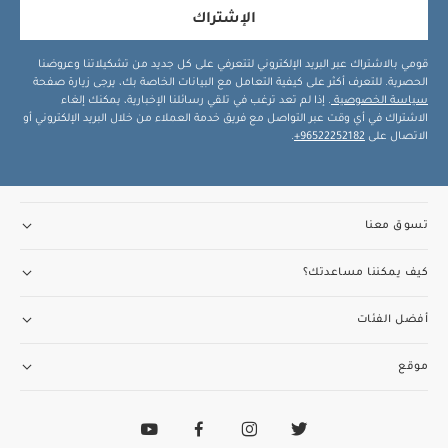
الإشتراك
قومي بالاشتراك عبر البريد الإلكتروني لتتعرفي على كل جديد من تشكيلاتنا وعروضنا
الحصرية. للتعرف أكثر على كيفية التعامل مع البيانات الخاصة بك، يرجى زيارة صفحة
سياسة الخصوصية
. إذا لم تعد ترغب في تلقي رسائلنا الإخبارية، يمكنك إلغاء
الاشتراك في أي وقت عبر التواصل مع فريق خدمة العملاء من خلال البريد الإلكتروني أو
الاتصال على
96522252182+
.
تسوق معنا
كيف يمكننا مساعدتك؟
أفضل الفئات
موقع