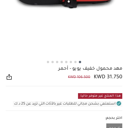
مهد محمول خفيف يويو - أحمر
KWD 31.750
KWD 106.500
مشار
هذا المنتج غير متوفر حاليا.
استمتعي بشحن مجاني للطلبات غير بالأثاث التي تزيد عن 25 د.ك
اختر بحجم: