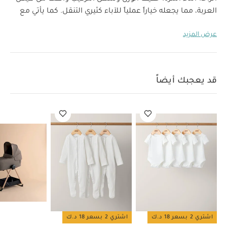
العربة، مما يجعله خياراً عملياً للآباء كثيري التنقل. كما يأتي مع
مظلة شمسية كبيرة ولوحة تهوية تحافظ على حماية وراحة
عرض المزيد
صغيرك في كل المواسم
لماذا تختارونه؟
يحوّل عربة جولز
إير+ إلى عربة مناسبة منذ الولادة
خفيف الوزن مع مقبض
مدمج لسهولة الحمل
مرتبة مريحة قابلة للتنفس وتصميم
واسع لمزيد من الراحة
مظلة شمس كبيرة لحماية من أشعة
قد يعجبك أيضاً
الشمس مع نظام تهوية
تصميم قابل للطي لسهولة
التخزين والنقل
خصائص المنتج:
مناسب منذ الولادة وحتى 9
كغ (حوالي 6 أشهر)
تثبيت سريع وآمن على هيكل عربة إير+
وسادة ناعمة تسمح بمرور الهواء
نظام تهوية لراحة
الطفل
قابل للطي لتوفير مساحة تخزين أكبر
معلومات
المقاسات (بعد الفتح)
84 سم × 42 سم × 58 سم
إضافية
المقاسات (بعد الطي)
84 سم × 42 سم × 17 سم
الوزن
حوالي
الفئة العمرية/الوزن المناسب
من الولادة وحتى 9 كغ
3.6 كغ
(حوالي 6 أشهر)
قد يعجبك أيضاً:
طقم ألبسة قطعة واحدة
بأكمام قصيرة قماش عضوي بلون أبيض - 5 قطع
طقم بيجاما قطعة
واحدة عضوية بلون أبيض - 3 قطع
مهد أوكارو 2 محمول - كريما
مهد
اشتري 2 بسعر 18 د.ك
اشتري 2 بسعر 18 د.ك
أوكارو 2 محمول – إكليبس
مهد أوكارو 2 محمول - هيريتج