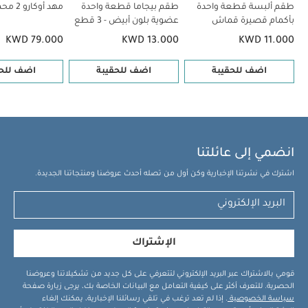
طقم ألبسة قطعة واحدة
طقم بيجاما قطعة واحدة
مهد أوكارو 2 محمول - كريما
بأكمام قصيرة قماش
عضوية بلون أبيض - 3 قطع
عضوي بلون أبيض - 5 قطع
KWD 79.000
KWD 13.000
KWD 11.000
اضف للحقيبة
اضف للحقيبة
اضف للحق
انضمي إلى عائلتنا
اشترك في نشرتنا الإخبارية وكن أول من تصله أحدث عروضنا ومنتجاتنا الجديدة.
الإشتراك
قومي بالاشتراك عبر البريد الإلكتروني لتتعرفي على كل جديد من تشكيلاتنا وعروضنا
الحصرية. للتعرف أكثر على كيفية التعامل مع البيانات الخاصة بك، يرجى زيارة صفحة
سياسة الخصوصية
. إذا لم تعد ترغب في تلقي رسائلنا الإخبارية، يمكنك إلغاء