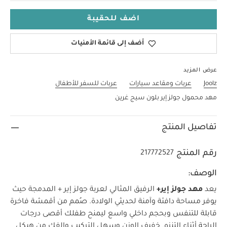
اضف للحقيبة
أضف إلى قائمة الأمنيات
عرض المزيد
Joolz
عربات ومقاعد سيارات
عربات للسفر للأطفال
مهد محمول جولز إير بلون سيج غرين
تفاصيل المنتج
رقم المنتج
217772527
الوصف:
يعد
مهد جولز إير+
الرفيق المثالي لعربة جولز إير + المدمجة حيث
يوفر مساحة دافئة وآمنة لحديثي الولادة. صُمم من أقمشة فاخرة
قابلة للتنفس وبحجم داخلي واسع ليمنح طفلك أقصى درجات
الراحة أثناء التنزه. خفيف الوزن وسهل التركيب والفك من هيكل