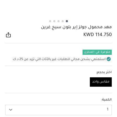
مهد محمول جولز إير بلون سيج غرين
KWD 114.750
مشار
متوفرة في المخزن
استمتعي بشحن مجاني للطلبات غير بالأثاث التي تزيد عن 25 د.ك
اختر بحجم:
مقاس واحد
مقاس واحد
الكمية:
1