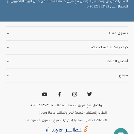
الاشتراك في أي وقت عبر التواصل مع فريق خدمة العملاء من خلال البريد الإلكتروني أو
الاتصال على
96522252182+
.
تسوق معنا
كيف يمكننا مساعدتك؟
أفضل الفئات
موقع
تواصل مع فريق خدمة العملاء
96522252182+
الطاير إنسغنيا (ذ.م.م) تدير وتمتلك ماماز وباباز
© 2026 الطاير إنسغنيا (ذ.م.م). جميع الحقوق محفوظة