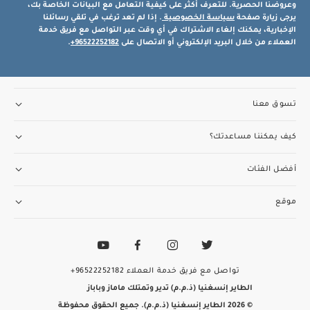
وعروضنا الحصرية. للتعرف أكثر على كيفية التعامل مع البيانات الخاصة بك،
يرجى زيارة صفحة
سياسة الخصوصية
. إذا لم تعد ترغب في تلقي رسائلنا
الإخبارية، يمكنك إلغاء الاشتراك في أي وقت عبر التواصل مع فريق خدمة
العملاء من خلال البريد الإلكتروني أو الاتصال على
96522252182+
.
تسوق معنا
كيف يمكننا مساعدتك؟
أفضل الفئات
موقع
تواصل مع فريق خدمة العملاء
96522252182+
الطاير إنسغنيا (ذ.م.م) تدير وتمتلك ماماز وباباز
© 2026 الطاير إنسغنيا (ذ.م.م). جميع الحقوق محفوظة