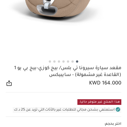
مقعد سيارة سيرونا تي بلس/ بيج كوزي-بيج بي يو 1
(القاعدة غير مشمولة) - سايبيكس
KWD 164.000
مشار
هذا المنتج غير متوفر حاليا.
استمتعي بشحن مجاني للطلبات غير بالأثاث التي تزيد عن 25 د.ك
اختر بحجم: