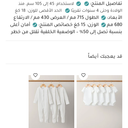
تفاصيل المنتج:
لاستخدام: 45 إلى 105 سم، منذ
الولادة وحتى 4 سنوات تقريبًا
الحد الأقصى للوزن: 18 كغ
الأبعاد:
الطول 715 مم / العرض 430 مم / الارتفاع
680 مم
الوزن: 15 كغ
خصائص المنتج:
أمان أعلى
بنسبة تصل إلى 50% – الوضعية الخلفية تقلل من خطر
إصابات الرأس والرقبة
نظام تهوية شامل لضمان
التهوية والراحة المثالية
دوران 360° لسهولة الصعود
والنزول بأقل قدر من الإجهاد
يتضمن بطانة قابلة
قد يعجبك أيضاً
للإزالة لحديثي الولادة من أجل وضعية مريحة قريبة من
وضع الاستلقاء المسطح
مظلة شمسية مصنوعة
من قماش UPF50+ مع حشوات شبكية للتهوية
مسند رأس قابل لتعديل الارتفاع مع 12 وضعية للنمو
مع طفلك
حامل حزام مغناطيسي لتسهيل وضع
الطفل في المقعد دون عناء
خمس وضعيات إمالة
في كلا الوضعين الأمامي والخلفي لمزيد من الراحة
نظام حماية جانبية من الصدمات الجانبية (أل. اس.بي.)
يقلل من قوى الصدمات بنسبة تصل إلى 25%
قاعدة
تي مع ايسوفيكس وساق تثبيت لضمان التثبيت الآمن