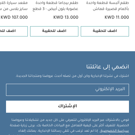
تي آي سايز بلاس من سايبكس - رمادي
مقعد سيارة سايبكس سيرونا تي
طقم ألبسة قطعة واحدة
طقم بيجاما قطعة واحدة
مقعد سيارة كلاود
بأكمام قصيرة قماش
آي سايز بلاس مع مظلة واقية من الشمس - أسود
عضوية بلون أبيض - 3 قطع
مقعد سيارة
سايز بلاس من س
عضوي بلون أبيض - 5 قطع
رمادي
سايبكس كلاود جي آي سايز للرضع - رمادي
KWD 107.000
KWD 13.000
KWD 11.000
اضف للحقيبة
اضف للحقيبة
اضف للحق
انضمي إلى عائلتنا
اشترك في نشرتنا الإخبارية وكن أول من تصله أحدث عروضنا ومنتجاتنا الجديدة.
الإشتراك
قومي بالاشتراك عبر البريد الإلكتروني لتتعرفي على كل جديد من تشكيلاتنا وعروضنا
الحصرية. للتعرف أكثر على كيفية التعامل مع البيانات الخاصة بك، يرجى زيارة صفحة
سياسة الخصوصية
. إذا لم تعد ترغب في تلقي رسائلنا الإخبارية، يمكنك إلغاء