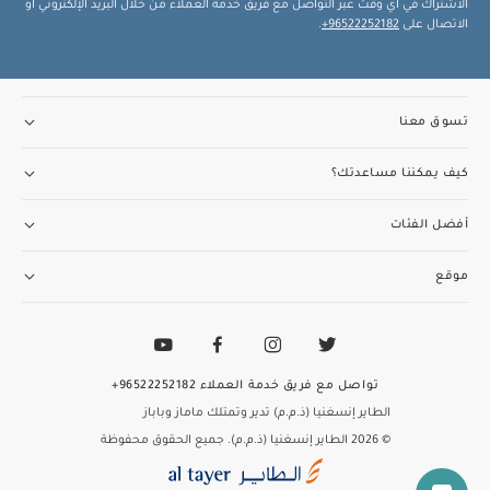
الاشتراك في أي وقت عبر التواصل مع فريق خدمة العملاء من خلال البريد الإلكتروني أو
الاتصال على
96522252182+
.
تسوق معنا
كيف يمكننا مساعدتك؟
أفضل الفئات
موقع
تواصل مع فريق خدمة العملاء
96522252182+
الطاير إنسغنيا (ذ.م.م) تدير وتمتلك ماماز وباباز
© 2026 الطاير إنسغنيا (ذ.م.م). جميع الحقوق محفوظة