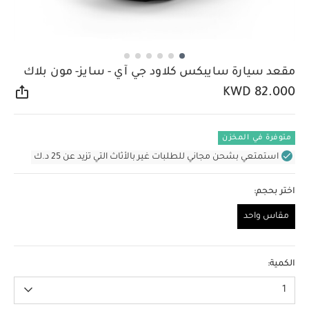
مقعد سيارة سايبكس كلاود جي آي - سايز- مون بلاك
KWD 82.000
مشار
متوفرة في المخزن
استمتعي بشحن مجاني للطلبات غير بالأثاث التي تزيد عن 25 د.ك
اختر بحجم:
مقاس واحد
مقاس واحد
الكمية:
1