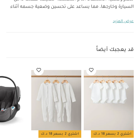
السيارة وخارجها، مما يساعد على تحسين وضعية جسمه أثناء
نموه. أصبح إدخال الطفل وإخراجه من السيارة أسهل بكثير
عرض المزيد
بفضل نظام الدوران المبتكر بزاوية 180 درجة ونظام الفتح بنقرة
واحدة. تحافظ التهوية الشاملة، بما في ذلك نسيج شبكي خاص،
على برودة طفلك في كل رحلة. يمنح المقعد هذا الآباء راحة بال
إضافية بفضل نظام الحماية الجانبية الخطي بلس الذي يوفر
قد يعجبك أيضاً
حماية إضافية بنسبة 15% من الصدمات الجانبية¹. كما أن اعتماده
للاستخدام في الطائرات يعني أنه يمكنك الحفاظ على سلامة
طفلك أثناء الرحلات العائلية. باعتباره جزءًا مجموعة منتجات جي
فإن قاعدة جي تتناسب مع كل من مقعد السيارة للأطفال
الصغار كلاود جي آي - سايز و سيرونا جي آي - سايز، مما يوفر
الدعم لطفلك حتى يبلغ من العمر 4 سنوات.
مواصفات المنتج:
الفئة العمرية:
من الولادة وحتى 24 شهرًا تقريبًا
طول
الطفل:
40 - 87 سم
وزن الطفل:
الحد الأقصى 13
كغ
لائحة الموافقة:
UN R129/03
قد يعجبك أيضاً:
طقم
ألبسة قطعة واحدة بأكمام قصيرة قماش عضوي بلون أبيض - 5 قطع
اشتري 2 بسعر 18 د.ك
اشتري 2 بسعر 18 د.ك
طقم بيجاما قطعة واحدة عضوية بلون أبيض - 3 قطع
مقعد سيارة كلاود