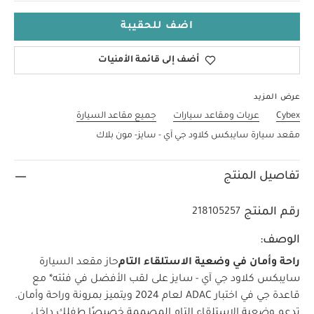
اضف للحقيبة
أضف إلى قائمة الأمنيات
عرض المزيد
Cybex
عربات ومقاعد سيارات
جميع مقاعد السيارة
مقعد سيارة سايبكس كلاود جي آي - سايز- مون بلاك
تفاصيل المنتج
رقم المنتج
218105257
الوصف:
راحة وأمان في وضعية الاستلقاء التام
حاز مقعد السيارة
سايبكس كلاود جي آي - سايز على لقب الأفضل في فئته* مع
قاعدة جي في اختبار ADAC لعام 2024 ويتميز بمرونة وراحة وأمان.
تدعم وضعية الاستلقاء التام المصممة خصيصًا طفلك داخل