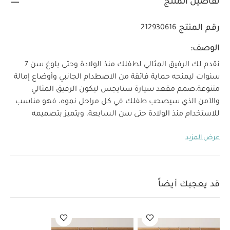
تفاصيل المنتج
رقم المنتج
212930616
الوصف:
نقدم لك الرفيق المثالي لطفلك منذ الولادة وحتى بلوغ سن 7
سنوات ليمنحه حماية فائقة من الاصطدام الجانبي وأوضاع إمالة
متنوعة.
صمم مقعد سيارة ستايجس ليكون الرفيق المثالي
والآمن الذي سيصحب طفلك في كل مراحل نموه، فهو مناسب
للاستخدام منذ الولادة حتى سن السابعة، ويتميز بتصميمه
الواسع وهيكله المتين والمزود بالفولاذ لتوفير الحماية الفائقة
عرض المزيد
من الصدمات. كما يتميز بخاصية إزالة الوسائد لتوسيع المقعد
عند نمو الطفل. يحتوي المقعد على إشارات ملونة وواضحة
لتسهيل وضمان تركيبه بالطريقة الصحيحة من المرة
الأولى.
الخصائص والمزايا:
وضعية مواجهة خلفية للأطفال منذ
قد يعجبك أيضاً
الولادة وحتى 4 سنوات (18 كغم) ووضعية مواجهة أمامية حتى 7
سنوات (9 كغم - 25 كغم)
يتم تركيبه باستخدام حزام الأمان ثلاثي
النقاط في السيارة مع مسارات ملونة لتسهيل وضمان التركيب
الآمن
يستخدم المسار الأزرق للتركيب بوضعية المواجهة الخلفية،