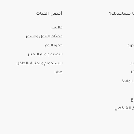
ا مساعدتك؟
أفضل الفئات
ملابس
معدّات التنقل والسفر
ررة
حجرة النوم
التغذية ولوازم التغيير
از
الاستحمام والعناية بالطفل
نا
هدايا
لولادة
ع
ق الشخصي