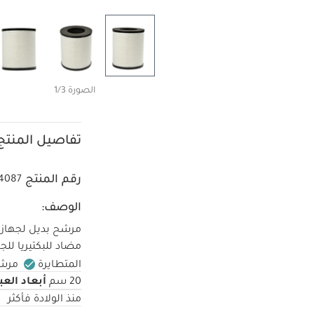
الصورة 1/3
تفاصيل المنتج
رقم المنتج
4087
الوصف:
مرشح بديل لجهاز تن
مضاد للبكتيريا للجز
المتطايرة
مرشح هيبا H13: 
أبعاد العب
20 سم
منذ الولادة فأكثر