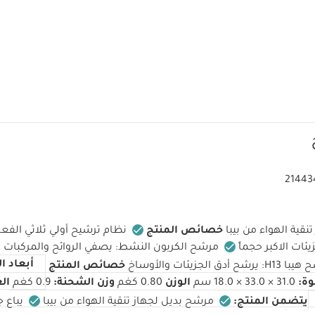
21443
قية الهواء من بيبا
خصائص المنتج
نظام ترشيح أولي ثلاثي الفعا
يئات الاكبر حجماً
مرشح الكربون النشط: يصفي الروائح والمركبات 
أبعاد ا
يرشح أدق الجزيئات والأوساخ
خصائص المنتج
وة:
31.0 × 33.0 × 18.0 سم
الوزن
0.80 كغم
وزن الشحنة:
0.9 كغم
ال
يتضمن المنتج:
مرشح بديل لجهاز تنقية الهواء من بيبا
يباع ج