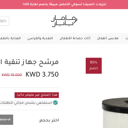
تنزيلات الصيف! تسوقي الأفضل مبيعًا بخصم لغاية 50%.
ت
ملابس أطفال
أثاث حضانة الأطفال
التغذية والكراسي
العناية بالطف
مرشح جهاز تنقية ال
80%
خصم
KWD 3.750
KWD 19.000
هذا المنتج غير متوفر حاليا.
استمتعي بشحن مجاني للطلبات غير بال
لا حجم
اختر بحجم:
لا حجم