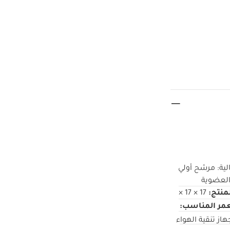
لية: مرشح أولي
العضوية
لمنتج:
17 × 17 ×
عمر المناسب:
هاز تنقية الهواء