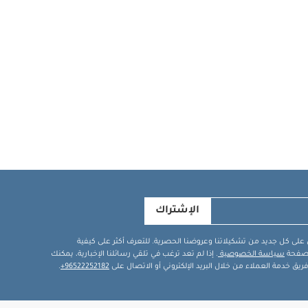
الإشتراك
في على كل جديد من تشكيلاتنا وعروضنا الحصرية. للتعرف أكثر على كيفية
ة صفحة
سياسة الخصوصية
. إذا لم تعد ترغب في تلقي رسائلنا الإخبارية، يمكنك
يق خدمة العملاء من خلال البريد الإلكتروني أو الاتصال على
96522252182+
.