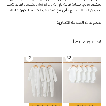
بمقعد مريح، صينية قابلة للإزالة وحزام أمان بخمس نقاط تثبيت
لضمان السلامة.
مع
يأتي مع عبوة مريلات سيليكون قابلة
للتعديل
بتصميم عملي لالتقاط الانسكابات خلال أوقات تناول
الطعام. مصنوعة سيليكون آمن على المواد الغذائية وحاصل على
معلومات العلامة التجارية
اعتماد LFGB ويتميز بالمتانة ومقاومة الروائح والطعم. آمنة
للوضع في غسالة الأطباق، أحدها بلون وردي سادة وأخرى
بنقشة توت.
تتضمن هذه المجموعة:
مريلات سيليكون (عبوة من
قد يعجبك أيضاً
قطعتين) - نقشة زهور
كرسي جوس مرتفع - كرواسون
مفرش
مجاني للحماية من الانسكابات
كرسي جوس مرتفع - كرواسون:
صُمم كرسي جوس المرتفع ليتناسب مع مراحل نمو طفلك
المختلفة ويمكن تحويله بسهولة إلى كرسي أطفال، مما يجعله
مثاليًا منذ الفطام وحتى مرحلة الطفولة المبكرة. خفيف الوزن
وسهل الحمل مع مقابض مدمجة كما يمتاز بجماليات أنيقة
لتناسب أي منزل. مريح وآمن وسهل التنظيف، مما يجعل أوقات
الوجبات ممتعة وخالية من المتاعب.
ميزات المنتج
خفيف الوزن
وسهل الحمل مع مقابض مدمجة
صينية قابلة للإزالة وآمنة
للوضع في غسالة الأطباق
يتحول إلى كرسي أطفال
مسند قدم
اشتري 2 بسعر 18 د.ك
اشتري 2 بسعر 18 د.ك