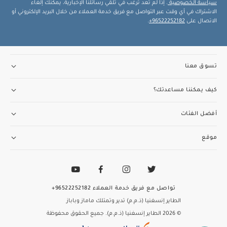
سياسة الخصوصية
. إذا لم تعد ترغب في تلقي رسائلنا الإخبارية، يمكنك إلغاء
الاشتراك في أي وقت عبر التواصل مع فريق خدمة العملاء من خلال البريد الإلكتروني أو
الاتصال على
96522252182+
.
تسوق معنا
كيف يمكننا مساعدتك؟
أفضل الفئات
موقع
تواصل مع فريق خدمة العملاء
96522252182+
الطاير إنسغنيا (ذ.م.م) تدير وتمتلك ماماز وباباز
© 2026 الطاير إنسغنيا (ذ.م.م). جميع الحقوق محفوظة