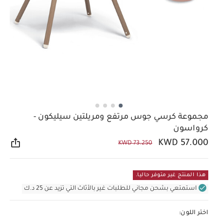
مجموعة كرسي جوس مرتفع ومريلتين سيليكون -
كرواسون
KWD 57.000
KWD 73.250
مشار
هذا المنتج غير متوفر حاليا.
استمتعي بشحن مجاني للطلبات غير بالأثاث التي تزيد عن 25 د.ك
اختر اللون: