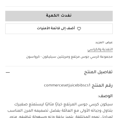
نفدت الكمية
أضف إلى قائمة الأمنيات
عرض المزيد
التغذية والكراسي
مجموعة كرسي جوس مرتفع ومريلتين سيليكون - كرواسون
تفاصيل المنتج
رقم المنتج
commercesetjuicebibscs1
الوصف:
سيكون كرسي جوس المرتفع خيارًا مثاليًا ليستمتع صغيرك
بتناول وجباته الأولى مع العائلة بفضل تصميمه المرن المناسب
لمراحل نموه المختلفة. يتميز بخفة وزنه وسهولة تنظيفه. مزود