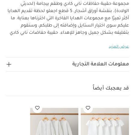
مجموعة حقيبة حفاظات نابي كادي وطقم بيجامة (لحديثي
الولادة)، بنقشة أوراق أشجار، 5 قطع
اجعلو لحظة تقديم الهدايا
أكثر تميزًا مع مجموعات الهدايا الفاخرة التي اخترناها بعناية. ما
عليكم سوى اختيار الستايل وإضافته إلى طلبكم، وسنقوم
بتغليفه بشكل جميل وجاهز للإهداء.
حقيبة حفاضات نابي كادي
بنقشة أوراق اشجار
تعد حقيبة الحفاظات من ماماز وباباز حل
عرض المزيد
تخزين أنيق لجميع مستلزمات التغيير الخاصة بطفلك. تحتوي
على جيوب خارجية وثلاثة أقسام داخلية مع حشوات قابلة للإزالة.
مقابض كبيرة تسمح لك بنقلها بسهولة حول المنزل لمحطات
معلومات العلامة التجارية
التغيير المختلفة. تُطوى لتصبح مسطحة عند عدم الاستخدام.
مصنوعة من قماش قطني عضوي ناعم بنقشة وافل بلون
حيادي جميل ينسجم مع أي ديكور داخلي.
خصائص المنتج:
ثلاث
قد يعجبك أيضاً
أقسام داخلية لتنظيم الحفاضات، المناديل، وبقية مستلزمات
التغيير
حشوات قابلة للإزالة
جيوب خارجية للأغراض الصغيرة
يد
علوية كبيرة لتسهيل النقل داخل المنزل
يمكن طيها لتصبح
مسطحة عند عدم الاستخدام
تتضمن هذه المجموعة:
حقيبة
حفاضات نابي كادي بنقشة أوراق اشجار
طقم بيجامة قماش
عضوي (طقم من 3 قطع، لحديثي الولادة) – أبيض
بطانية
منسوجة بشعار ويلكوم تو ذا وورلد، براعم وماس
مجموعة 3