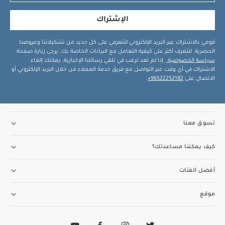
الإشتراك
قومي بالاشتراك عبر البريد الإلكتروني لتتعرفي على كل جديد من تشكيلاتنا وعروضنا
الحصرية. للتعرف أكثر على كيفية التعامل مع البيانات الخاصة بك، يرجى زيارة صفحة
سياسة الخصوصية
. إذا لم تعد ترغب في تلقي رسائلنا الإخبارية، يمكنك إلغاء
الاشتراك في أي وقت عبر التواصل مع فريق خدمة العملاء من خلال البريد الإلكتروني أو
الاتصال على
96522252182+
.
تسوق معنا
كيف يمكننا مساعدتك؟
أفضل الفئات
موقع