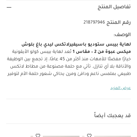
تفاصيل المنتج
رقم المنتج
218797946
الوصف:
لهاية بيبس ستوديو باسيفيرلاتكس ليدي باغ بلوش
ميكس عبوة من 2 – مقاس 1
تُعد لهاية بيبس كولو الأيقونية
خيارًا مفضلًا للأمهات منذ أكثر من 45 عامًا، إذ تجمع بين الوظيفة
والأناقة بلا أي تنازل. تأتي مع حلمة مصنوعة من مطاط لاتكس
طبيعي بملمس ناعم ودافئ ومرن يحاكي شعور حلمة الأم لتوفير
راحة طبيعية ومألوفة للطفل. ومع توفر أكثر من 50 لونًا
عرض المزيد
وتصميمًا، تقدم هذه المجموعة مزيجًا مثاليًا من التصميم
العصري مع الجودة والأمان والراحة التي تستحقها العائلة. خالية
من مادة ثنائي فينول A. صُممت وصُنعت في الدنمارك/الاتحاد
الأوروبي
ثلاثة أشكال للحلمة: لتناسب جميع أشكال فم
قد يعجبك أيضاً
الرضع.
صمام تهوية: يسمح بمرور الهواء أثناء الشفط،
ويساعد الحلمة على التأقلم مع شكل سقف فم الطفل.
غطاء واقٍ: منحني لتجنب تهيج البشرة.
نعومة فائقة: