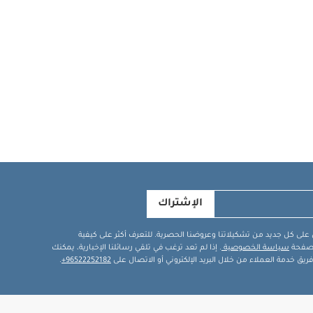
الإشتراك
في على كل جديد من تشكيلاتنا وعروضنا الحصرية. للتعرف أكثر على كيفية
ة صفحة
سياسة الخصوصية
. إذا لم تعد ترغب في تلقي رسائلنا الإخبارية، يمكنك
يق خدمة العملاء من خلال البريد الإلكتروني أو الاتصال على
96522252182+
.