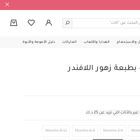
0
ل والاستحمام
الهدايا والألعاب
الماركات
دليل الأمومة والأبوة
طبعة زهور اللافندر
أثاث التي تزيد عن 25 د.ك
9-12 Months
6-9 Months
3-6 Months