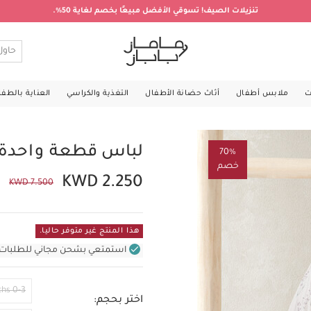
تنزيلات الصيف! تسوقي الأفضل مبيعًا بخصم لغاية 50%.
ت
ملابس أطفال
أثاث حضانة الأطفال
التغذية والكراسي
العناية بالطف
لباس قطعة واحدة ب
70%
خصم
KWD 2.250
KWD 7.500
هذا المنتج غير متوفر حاليا.
استمتعي بشحن مجاني للطلبات غير بال
0-3 Months
اختر بحجم: