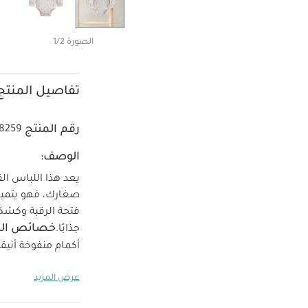
الصورة 1/2
تفاصيل المنتج
رقم المنتج
8259
الوصف:
يعد هذا اللباس الق
صغارك، فهو يتميز
فتحة الرقبة وكشك
خصائص الم
جذابًا.
أكمام منفوخة أنيق
بوليستر، 1‏‏%‏‏ إيلاستين
عرض المزيد
استخدام المبيضات
الجاف
تغسل الأ