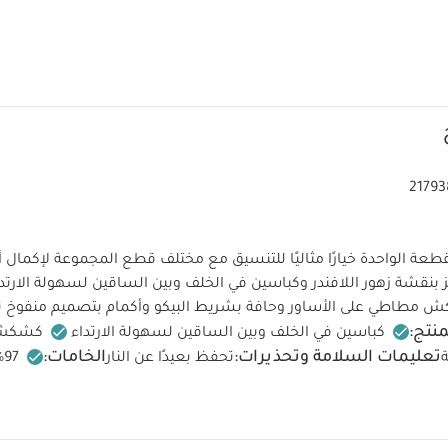
21793
طعة الواحدة خيارًا مثاليًا للتنسيق مع مختلف قطع المجموعة لإكمال أن
 بنقشة زهور اللافندر وكباسين في الخلف وبين الساقين لسهولة الا
ش مطاطي على الأساور وحافة بشريط البيكو وأكمام بتصميم منفوخ ت
نتج:
كباسين في الخلف وبين الساقين لسهولة الارتداء
كشكش ع
تعليمات السلامة وتحذيرات:
الخامات:
ة
تحفظ بعيدًا عن النار
تعليمات العناية/الإرشادات:
غسل على درجة حرارة 40 درجة مئوية
تجفيف على درجة حرارة منخفضة
كيّ على درجة حرارة منخفضة
لوان الداكنة على حدة
كيّ على الجانب الداخلي
قد يعجبك أيضاً:
طقم 