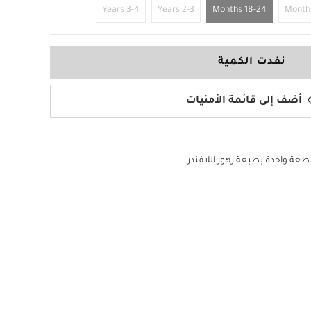
3-4 Years
2-3 Years
18-24 Months
نفدت الكمية
أضف إلى قائمة الأمنيات
عة واحدة بطبعة زهور اللافندر