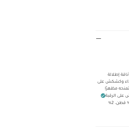
اقة إطلالة
رتداء وكشكش على
منحه مظهرًا
لى الرقبة
97‏‏%‏‏ قطن، 2‏‏%‏‏
ممنوع
ممنوع التنظيف
ألبسة قطعة