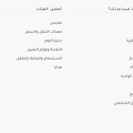
ا مساعدتك؟
أفضل الفئات
ملابس
معدّات التنقل والسفر
ررة
حجرة النوم
التغذية ولوازم التغيير
از
الاستحمام والعناية بالطفل
نا
هدايا
لولادة
ع
ق الشخصي