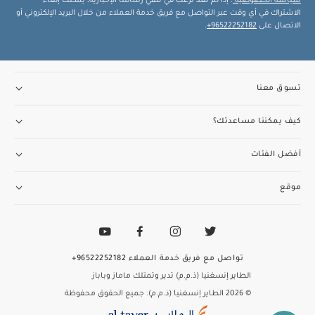
سياسة الخصوصية
. إذا لم تعد ترغب في تلقي رسائلنا الإخبارية، يمكنك إلغاء
الاشتراك في أي وقت عبر التواصل مع فريق خدمة العملاء من خلال البريد الإلكتروني أو
الاتصال على
96522252182+
.
تسوق معنا
كيف يمكننا مساعدتك؟
أفضل الفئات
موقع
تواصل مع فريق خدمة العملاء
96522252182+
الطاير إنسغنيا (ذ.م.م) تدير وتمتلك ماماز وباباز
© 2026 الطاير إنسغنيا (ذ.م.م). جميع الحقوق محفوظة