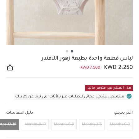
لباس قطعة واحدة بطبعة زهور اللافندر
KWD 2.250
KWD 7.500
مشار
هذا المنتج غير متوفر حاليا.
استمتعي بشحن مجاني للطلبات غير بالأثاث التي تزيد عن 25 د.ك
اختر بحجم:
دليل المقاسات
12-18 Months
9-12 Months
6-9 Months
3-6 Months
0-3 Months