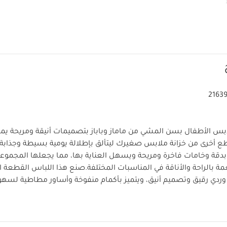
2163
س الأطفال بسن المشي من ماماز وباباز بتصميمات أنيقة ومريحة يمك
ع أخرى من خزانة ملابس صغيرك ليتألق بإطلالة يومية بسيطة وجذابة
ة وخامات فاخرة ومريحة ويسهل العناية بها، مما يجعلها المجموعة ا
 بالراحة والأناقة في المناسبات المختلفة.
صنع هذا اللباس القطعة ال
وردي رقيق وتصميم أنيق، ويتميز بأكمام منفوخة وأساور مطاطية لسهو
ش رقيق وصف كباسين في الخلف وبين الساقين للإغلاق لسهولة وسر
خ
ن بحافة دانتيل قطن كروشيه على فتحة الرقبة لتضفي عليه لمسة أنيقة.
أساور مطاطية لمزيد من الراحة
قماش جاكار فاخر بملمس ناعم لل