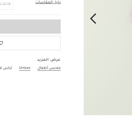
دليل المقاسات
0-3 Months
12-18 Months
عرض المزيد
ملابس أطفال
Unisex
لباس قط