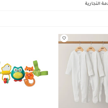
الخامات:
تحة الرقبة تضفي عليه لمسة أنيقة
ة التجارية
تعليمات العناية/الإرشادات:
 قطن، 5‏%‏ إيلاستان
درجة مئوية
ممنوع استخدام المبيضات
تجفيف على درج
رارة منخفضة
ممنوع التنظيف الجاف
تغسل الألوان الداكنة على ح
لآخر
قد يعجبك أيضاً:
طقم ألبسة قطعة واحدة بأكمام قصيرة قماش عضوي بلون 
ة عضوية بلون أبيض - 3 قطع
لعبة أنشطة السفر للدوران والغناء - إنفانتينو
جموعة فرشاة التدريب على غسل الأسنان جرو ويذ مي فريدا بيبي