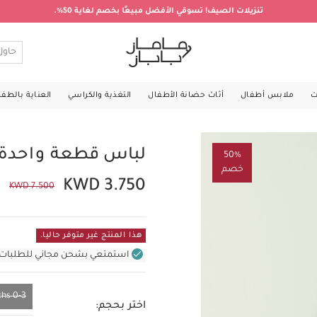
تنزيلات الصيف! تسوقي الأفضل مبيعًا بخصم لغاية 50%.
ت
ملابس أطفال
أثاث حضانة الأطفال
التغذية والكراسي
العناية بالطف
لباس قطعة واحدة ب
50%
خصم
KWD 3.750
KWD 7.500
هذا المنتج غير متوفر حاليا.
استمتعي بشحن مجاني للطلبات غير بال
0-3 Months
اختر بحجم: