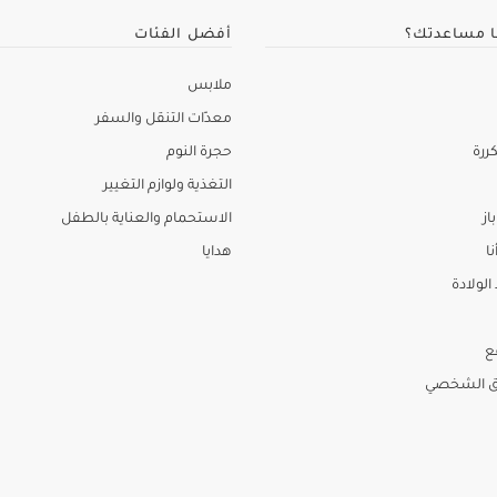
ا مساعدتك؟
أفضل الفئات
ملابس
معدّات التنقل والسفر
ررة
حجرة النوم
التغذية ولوازم التغيير
از
الاستحمام والعناية بالطفل
نا
هدايا
لولادة
ع
ق الشخصي