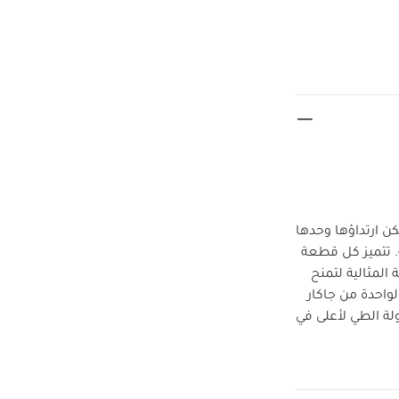
ن ارتداؤها وحدها
. تتميز كل قطعة
لمثالية لتمنح
واحدة من جاكار
لة الطي لأعلى في
عة الارتداء
صائص المنتج:
شعور بالدفء