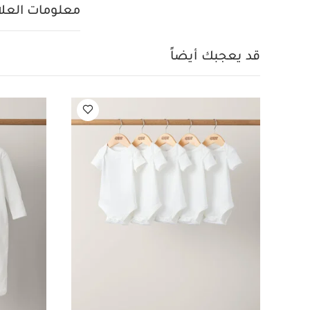
حافة كروشيه على ف
معلومات العلام
اللباس القطعة الواحدة: 95‏%‏
غسل على درجة حرارة 40 
كيّ على درجة ح
قد يعجبك أيضاً
والكي على الجانب ا
طقم بيجاما قطعة واحد
باللون الوردي الفاتح
م