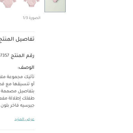
الصورة 1/3
تفاصيل المنتج
رقم المنتج
97357
الوصف:
تأتيك مجموعة ملاب
أو تنسيقها مع قط
بتفاصيل مصممة بدق
طفلك إطلالة مفعمة
جيرسيه فاخر بلون 
أوقات اللعب وكشك
عرض المزيد
والتغيير. كما يتزي
أكمام منفوخة ب