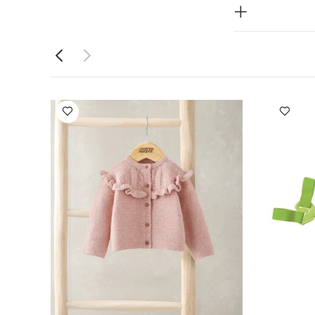
ة حرارة منخفضة
دة
الغسيل
أبيض - 5 قطع
كارديغان منسوج