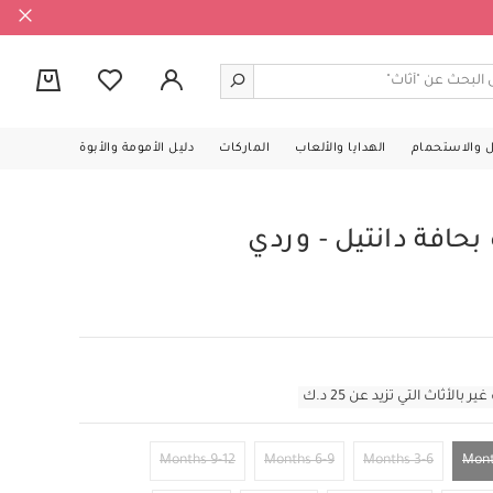
0
ل والاستحمام
الهدايا والألعاب
الماركات
دليل الأمومة والأبوة
حافة دانتيل - وردي
أثاث التي تزيد عن 25 د.ك
9-12 Months
6-9 Months
3-6 Months