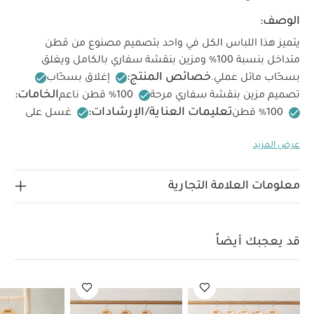
الوصف:
يتميز هذا اللباس الكل في واحد بتصميم مصنوع من قطن
متداخل بنسبة 100% ومزين بنقشة سفاري بالكامل ويغلق
خصائص المنتج:
بسحّاب مائل عملي.
إغلاق بسحّاب
الخامات:
تصميم مزين بنقشة سفاري مرحة
تعليمات العناية/الإرشادات:
100% قطن
غسل على
درجة حرارة 40 درجة مئوية
ممنوع استخدام المبيضات
عرض المزيد
تجفيف على درجة حرارة منخفضة
كيّ على درجة حرارة منخفضة
ممنوع التنظيف الجاف
تغسل الألوان الداكنة على حدة
كيّ على الجانب الداخلي
قد يعجبك أيضاً:
طقم ألبسة قطعة واحدة
معلومات العلامة التجارية
بأكمام قصيرة قماش عضوي بلون أبيض - 5 قطع
طقم بيجاما قطعة
واحدة عضوية بلون أبيض - 3 قطع
لباس قطعة واحدة بسحاب ونقشة
أرنب
لباس قطعة واحدة بسحاب ونقشة أجرام سماوية
لباس الكل في
قد يعجبك أيضاً
واحد عضوي قماش عضوي - أخضر