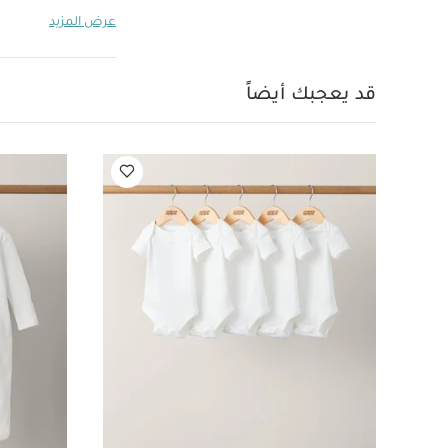
يأتي بخمس حركات 
عرض المزيد
فايند يور رو عبر 
بسلاسة من ذراعيك 
باستخدام أمازون أل
قد يعجبك أيضاً
أولويتنا، لذا هذا
نوم الطفل في الك
5 حركات محاكية لحركات الآباء و5 سرعات و4 أصوات مدمجة
ممز لمساعدتك في
الموسيقى المفضلة
بالمنزل الذكي عبر
حاليًا)
حزام قابل للتحويل 
وضعية إمالة قابلة
ال
المواصفات:
9
الإجمالي (كغم):
قطع
طقم بيجاما قطعة