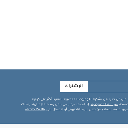
الإشتراك
في على كل جديد من تشكيلاتنا وعروضنا الحصرية. للتعرف أكثر على كيفية
ة صفحة
سياسة الخصوصية
. إذا لم تعد ترغب في تلقي رسائلنا الإخبارية، يمكنك
يق خدمة العملاء من خلال البريد الإلكتروني أو الاتصال على
96522252182+
.