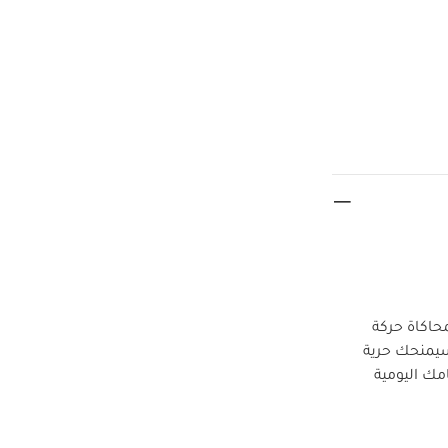
حاكاة حركة
 سيمنحك حرية
مك اليومية