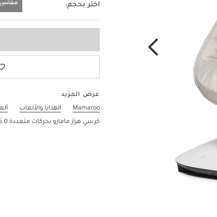
مقاس و
اختر بحجم:
مقاس واحد
عرض المزيد
Mamaroo
الهدايا والألعاب
ألع
كرسي هزاز مامارو بحركات متعددة 5.0 من فور ممز - رمادي