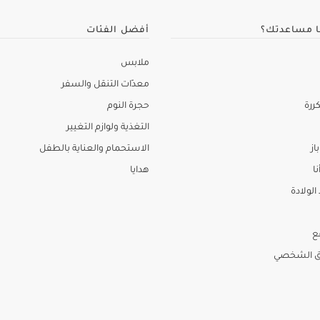
ا مساعدتك؟
أفضل الفئات
ملابس
معدّات التنقل والسفر
ررة
حجرة النوم
التغذية ولوازم التغيير
از
الاستحمام والعناية بالطفل
نا
هدايا
لولادة
ع
ق الشخصي