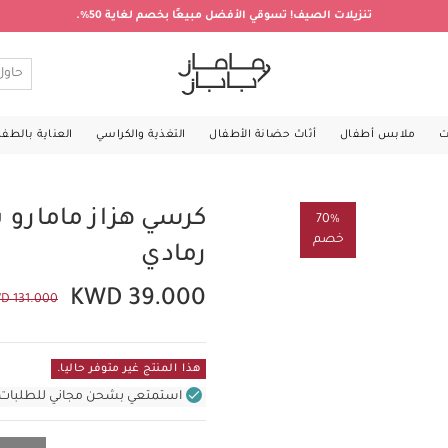
تنزيلات الصيف! تسوقي الأفضل مبيعًا بخصم لغاية 50%.
ت
ملابس أطفال
أثاث حضانة الأطفال
التغذية والكراسي
العناية بالطف
70%
خصم
رمادي
KWD 39.000
D 131.000
هذا المنتج غير متوفر حاليا.
استمتعي بشحن مجاني للطلبات غير بال