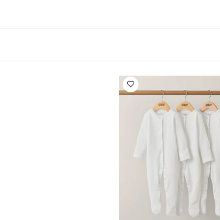
وخمس سرعات وأربعة أصوات لاختيار الوضعية المناسبة لتسلية طفلك
تطبيق فور ممز لمساعدتك في اكتشاف الحركات والسرعات التي تحاكي حر
إلى الكرسي الهزاز، إضافة إلى دعم مزايا المنزل الذكي مثل البلوتوث 
يكسا وجوجل هوم (في المرحلة التجريبية حاليًا) لتجربة متكاملة.
تقع الس
 المنتج غير مخصص أو مصمم أو يروج له كمنتج للنوم أو الاستخدام بدون 
رسي احملي الطفل على الفور إلى مكان مسطح وقابت مثل المهد أو الس
خاصية فايند يور رو حصريً
 اكتشاف الحركات والسرعات المناسبة لطفلك
خاصية البلوتوث 
 لطفلك وتعديل الحركات والسرعات أو الأصوات باستخدام تطبيق فور
 خاصية واي فاي للتحكم في الصوت من أمازون أليكسا وجوجل هوم (في ال
من 5 نقاط إلى 3 نقاط حسب الحاجة
كرات لعب متحركة 
 للتعديل
محول طاقة (لا يحتاج إلى بطاريات)
تركيب سهل دون أ
عمر المناسب:
منذ الولادة وحتى 25 رطلاً
الأبعاد (سم):
67.31 × 59.69 × 90.17
8.
قد يعجبك أيضاً:
 واحدة عضوية بلون أبيض - 3 قطع