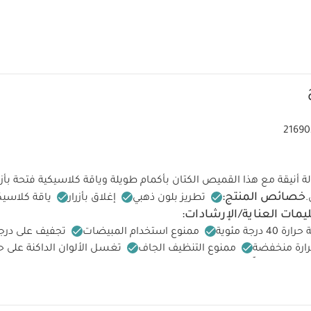
21690
 أنيقة مع هذا القميص الكتان بأكمام طويلة وياقة كلاسيكية فتحة بأزرا
خصائص المنتج:
.
تطريز بلون ذهبي
إغلاق بأزرار
ياقة كلاسيك
يمات العناية/الإرشادات:
درجة مئوية
ممنوع استخدام المبيضات
تجفيف على درج
رارة منخفضة
ممنوع التنظيف الجاف
تغسل الألوان الداكنة على ح
يعجبك أيضاً:
طقم ألبسة قطعة واحدة بأكمام قصيرة قماش عضوي بلون أبيض - 5 
ة بلون أبيض - 3 قطع
طقم بودي سوت بأكمام طويلة وياقة أنفلوب، 5 قطع
باللون الأبيض