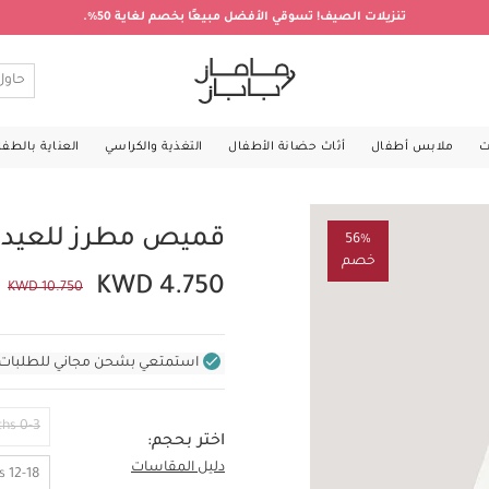
تنزيلات الصيف! تسوقي الأفضل مبيعًا بخصم لغاية 50%.
ت
ملابس أطفال
أثاث حضانة الأطفال
التغذية والكراسي
العناية بالطف
قميص مطرز للعيد 
56%
خصم
KWD 4.750
KWD 10.750
استمتعي بشحن مجاني للطلبات غير بال
0-3 Months
اختر بحجم:
دليل المقاسات
3-4 Years
12-18 Months