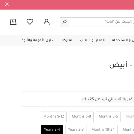
0
ل والاستحمام
الهدايا والألعاب
الماركات
دليل الأمومة والأبوة
- أبيض
أثاث التي تزيد عن 25 د.ك
9-12 Months
6-9 Months
3-6 Months
3-4 Years
2-3 Years
18-24 Months