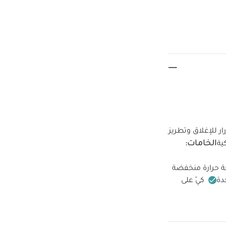
ر للإغلاق وتطريز
الخامات:
ية
ة حرارة منخفضة
دة
كيّ على
قطع
طقم
قميص للأولاد -