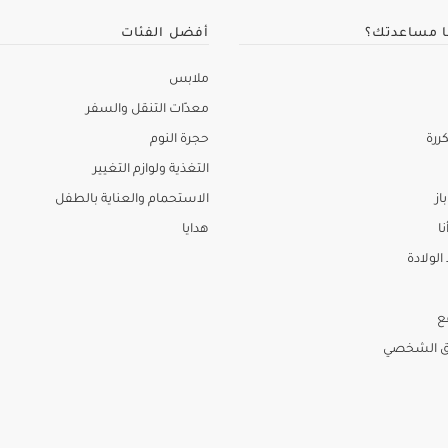
ا مساعدتك؟
أفضل الفئات
ملابس
معدّات التنقل والسفر
ررة
حجرة النوم
التغذية ولوازم التغيير
از
الاستحمام والعناية بالطفل
نا
هدايا
لولادة
ع
ق الشخصي