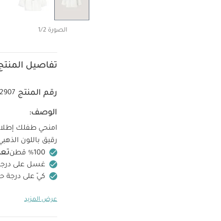
الصورة 1/2
تفاصيل المنتج
رقم المنتج
2907
الوصف:
امنحي طفلك إطلالة
رقيق باللون الذهبي
تعل
غسل على درجة حرارة 40 
كيّ على درجة ح
الجانب الداخلي
قد 
عرض المزيد
بيجاما قطعة واحدة عضوي
أبيض
بلوزة منسوجة 