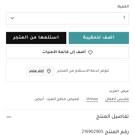
6-9 Months
الكمية:
1
اضف للحقيبة
استلمها من المتجر
أضف إلى قائمة الأمنيات
تتوفر خدمة الاستلام من المتجر
اختر متجر
عرض المزيد
ملابس أطفال
Unisex
قميص مطرز للعيد - أبيض
تفاصيل المنتج
رقم المنتج
216902905