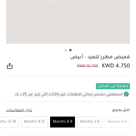
قميص مطرز للعيد - أبيض
KWD 4.750
KWD 10.750
مشار
متوفرة في المخزن
استمتعي بشحن مجاني للطلبات غير بالأثاث التي تزيد عن 25 د.ك
اختر بحجم:
دليل المقاسات
12-18 Months
9-12 Months
6-9 Months
3-6 Months
0-3 Months