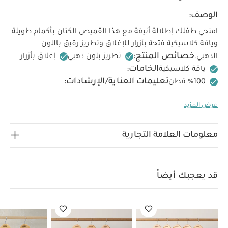
الوصف:
امنحي طفلك إطلالة أنيقة مع هذا القميص الكتان بأكمام طويلة
وياقة كلاسيكية فتحة بأزرار للإغلاق وتطريز رقيق باللون
خصائص المنتج:
الذهبي.
تطريز بلون ذهبي
إغلاق بأزرار
الخامات:
ياقة كلاسيكية
تعليمات العناية/الإرشادات:
غسل على درجة حرارة 40 درجة مئوية
ممنوع استخدام
عرض المزيد
المبيضات
تجفيف على درجة حرارة منخفضة
كيّ على درجة
حرارة منخفضة
ممنوع التنظيف الجاف
تغسل الألوان
الداكنة على حدة
كيّ على الجانب الداخلي
قد يعجبك أيضاً:
معلومات العلامة التجارية
طقم ألبسة قطعة واحدة بأكمام قصيرة قماش عضوي بلون أبيض - 5
قطع
طقم بيجاما قطعة واحدة عضوية بلون أبيض - 3 قطع
طقم بيجاما
قطعة واحدة بتصاميم متماثلة، 3 قطع
فستان ببودي سوت وكشكش
قد يعجبك أيضاً
وتطريز
فستان بنفسجي بكشكش