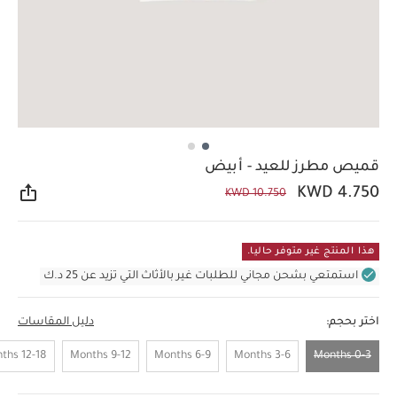
قميص مطرز للعيد - أبيض
KWD 4.750
KWD 10.750
مشار
هذا المنتج غير متوفر حاليا.
استمتعي بشحن مجاني للطلبات غير بالأثاث التي تزيد عن 25 د.ك
اختر بحجم:
دليل المقاسات
12-18 Months
9-12 Months
6-9 Months
3-6 Months
0-3 Months