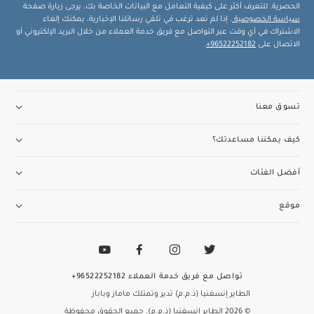
الحصرية. للتعرف أكثر على كيفية التعامل مع البيانات الخاصة بك، يرجى زيارة صفحة
سياسة الخصوصية
. إذا لم تعد ترغب في تلقي رسائلنا الإخبارية، يمكنك إلغاء
الاشتراك في أي وقت عبر التواصل مع فريق خدمة العملاء من خلال البريد الإلكتروني أو
الاتصال على
96522252182+
.
تسوق معنا
كيف يمكننا مساعدتك؟
أفضل الفئات
موقع
تواصل مع فريق خدمة العملاء
96522252182+
الطاير إنسغنيا (ذ.م.م) تدير وتمتلك ماماز وباباز
© 2026 الطاير إنسغنيا (ذ.م.م). جميع الحقوق محفوظة