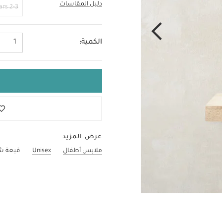
دليل المقاسات
12-18 Months
2-3 Years
الكمية:
1
عرض المزيد
ملابس أطفال
Unisex
قبعة ش