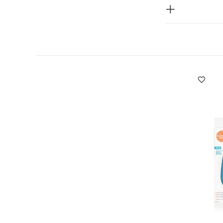
لحرارة المباشرة
 5 قطع
طقم
ا