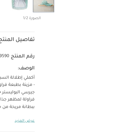
الصورة 1/2
تفاصيل المنتج
رقم المنتج
9590
الوصف:
أكملي إطلالة السب
خ
جيرسي البوليستر
فراولة لمظهر جذاب
ببطانة مريحة من جي
بولياميد، 5% إيلاستان
عرض المزيد
البطانة: 100% بوليستر
المبيض
لا تج