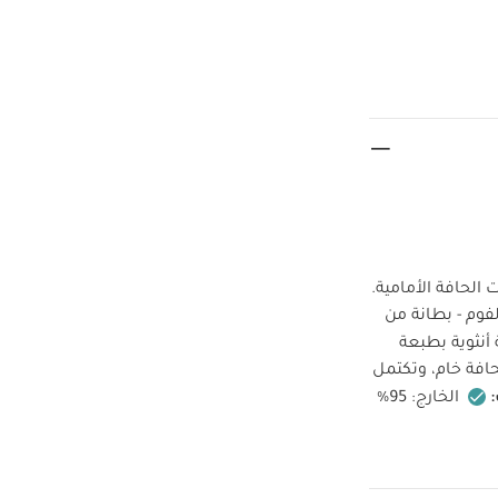
لحافة الأمامية.
- مزينة بطبعة فراولة - حافة بكشكشة مع تشطيب بحافة خام - واقٍ أمامي ناعم مبطن بالفوم - بطانة من
نثوية بطبعة
افة خام، وتكتمل
الخارج: 95%
لا يستخدم
وان مشابهة ومن