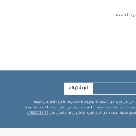
ون للجسم
الإشتراك
في على كل جديد من تشكيلاتنا وعروضنا الحصرية. للتعرف أكثر على كيفية
ة صفحة
سياسة الخصوصية
. إذا لم تعد ترغب في تلقي رسائلنا الإخبارية، يمكنك
يق خدمة العملاء من خلال البريد الإلكتروني أو الاتصال على
96522252182+
.