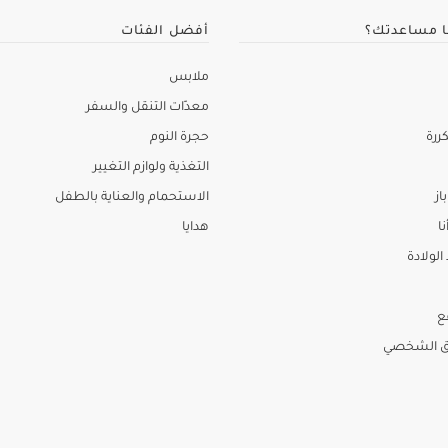
ا مساعدتك؟
أفضل الفئات
ملابس
معدّات التنقل والسفر
ررة
حجرة النوم
التغذية ولوازم التغيير
از
الاستحمام والعناية بالطفل
نا
هدايا
لولادة
ع
ق الشخصي