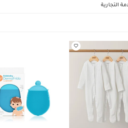
شطف بالماء العذب مباشرة بعد الاستخدام
تترك لتجف بعيداً عن ا
ة التجارية
د يعجبك أيضاً:
طقم ألبسة قطعة واحدة بأكمام قصيرة قماش عضوي بلون أبيض -
ة بلون أبيض - 3 قطع
قفازات استحمام بفرشاة سيليكون للجسم ديرما فريد