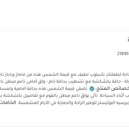
21895
احة لطفلتكِ بأسلوب لطيف مع قبعة الشمس هذه من ماماز وباباز ذات ا
صائص المنتج:
تضفي قبعة الشمس هذه بحافة أمامية ولمسة أ
 أثناء السباحة. تأتي بواقٍ ناعم مبطن بالفوم مع تفاصيل بكشكشة بح
الخامات:
رسيه البوليستر لتوفير الراحة والحماية في الأيام المشمسة.
تعليمات العناية/الإرشادات:
تنظف عند درجة حرارة 30
فف بالمجفف
لا تكوى
لا ينظف بالتنظيف الجاف
تنظيف مع أل