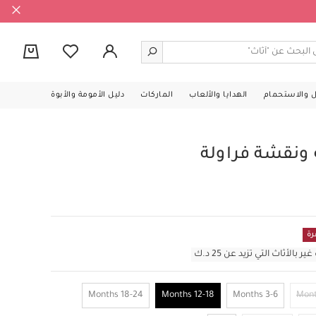
0
ل والاستحمام
الهدايا والألعاب
الماركات
دليل الأمومة والأبوة
نقشة فراولة
رة
أثاث التي تزيد عن 25 د.ك
18-24 Months
12-18 Months
3-6 Months