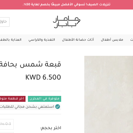
تنزيلات الصيف! تسوقي الأفضل مبيعًا بخصم لغاية 50%.
ت
ملابس أطفال
أثاث حضانة الأطفال
التغذية والكراسي
العناية بالطف
قبعة شمس بحافة و
KWD 6.500
متوفرة في المخزن
اخر قطعة متوف
استمتعي بشحن مجاني للطلبات غير بال
0-3 Months
اختر بحجم: