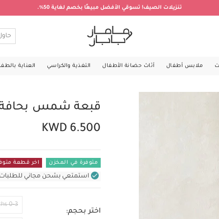
تنزيلات الصيف! تسوقي الأفضل مبيعًا بخصم لغاية 50%.
ت
ملابس أطفال
أثاث حضانة الأطفال
التغذية والكراسي
العناية بالطف
قبعة شمس بحافة و
KWD 6.500
متوفرة في المخزن
اخر قطعة متوف
استمتعي بشحن مجاني للطلبات غير بال
0-3 Months
اختر بحجم: