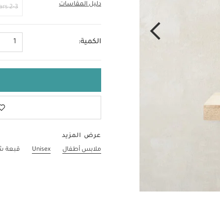
دليل المقاسات
3-6 Months
2-3 Years
الكمية:
1
عرض المزيد
ملابس أطفال
Unisex
قبعة ش