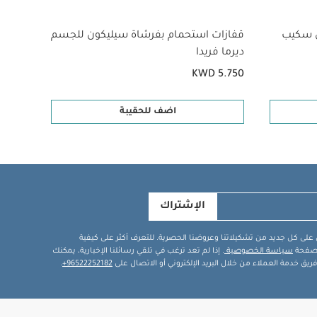
 سكيب
قفازات استحمام بفرشاة سيليكون للجسم
ديرما فريدا
KWD 5.750
اضف للحقيبة
الإشتراك
في على كل جديد من تشكيلاتنا وعروضنا الحصرية. للتعرف أكثر على كيفية
ة صفحة
سياسة الخصوصية
. إذا لم تعد ترغب في تلقي رسائلنا الإخبارية، يمكنك
يق خدمة العملاء من خلال البريد الإلكتروني أو الاتصال على
96522252182+
.