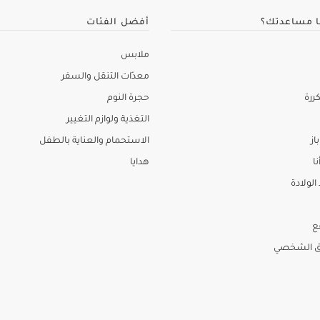
ا مساعدتك؟
أفضل الفئات
ملابس
معدّات التنقل والسفر
ررة
حجرة النوم
التغذية ولوازم التغيير
از
الاستحمام والعناية بالطفل
نا
هدايا
لولادة
ع
ق الشخصي