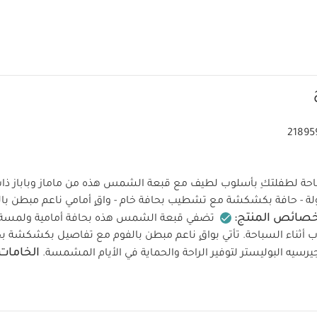
21895
احة لطفلتكِ بأسلوب لطيف مع قبعة الشمس هذه من ماماز وباباز ذات ا
صائص المنتج:
تضفي قبعة الشمس هذه بحافة أمامية ولمسة أ
 أثناء السباحة. تأتي بواقٍ ناعم مبطن بالفوم مع تفاصيل بكشكشة بح
الخامات:
رسيه البوليستر لتوفير الراحة والحماية في الأيام المشمسة.
تعليمات العناية/الإرشادات:
تنظف عند درجة حرارة 30
فف بالمجفف
لا تكوى
لا ينظف بالتنظيف الجاف
تنظيف مع أل