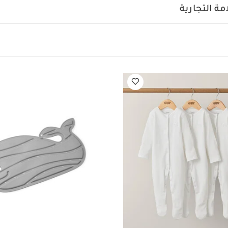
شطف بالماء العذب مباشرة بعد الاستخدام
تترك لتجف بعيداً عن ا
ة التجارية
د يعجبك أيضاً:
طقم ألبسة قطعة واحدة بأكمام قصيرة قماش عضوي بلون أبيض -
ة بلون أبيض - 3 قطع
مفرش حوض استحمام موبي من سكيب هوب - رمادي
م ديرما فريدا