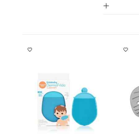
لحرارة المباشرة
 5 قطع
طقم
قفازات استحمام