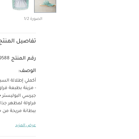
الصورة 1/2
تفاصيل المنتج
رقم المنتج
9588
الوصف:
أكملي إطلالة السب
خ
جيرسي البوليستر
فراولة لمظهر جذاب
ببطانة مريحة من جي
بولياميد، 5% إيلاستان
عرض المزيد
البطانة: 100% بوليستر
المبيض
لا تج