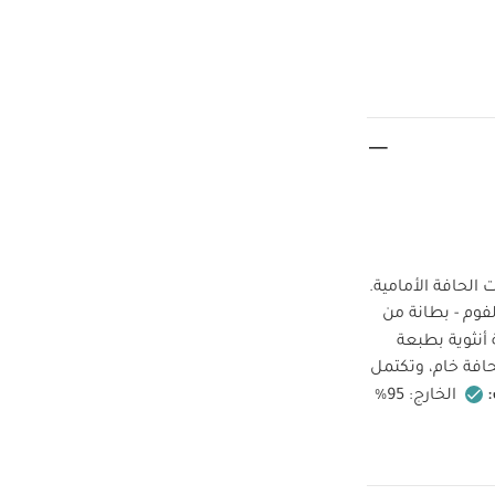
لحافة الأمامية.
- مزينة بطبعة فراولة - حافة بكشكشة مع تشطيب بحافة خام - واقٍ أمامي ناعم مبطن بالفوم - بطانة من
نثوية بطبعة
افة خام، وتكتمل
الخارج: 95%
لا يستخدم
وان مشابهة ومن