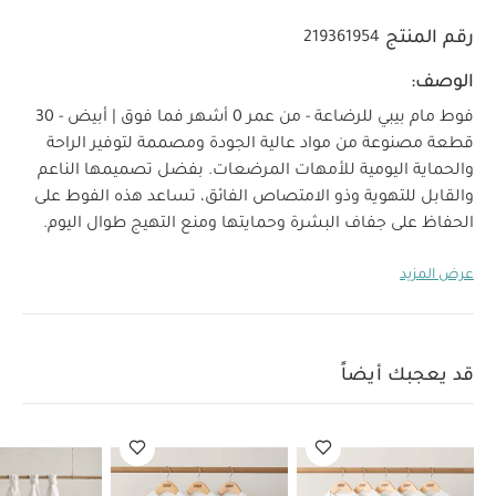
رقم المنتج
219361954
الوصف:
فوط مام بيبي للرضاعة - من عمر 0 أشهر فما فوق | أبيض - 30
قطعة مصنوعة من مواد عالية الجودة ومصممة لتوفير الراحة
والحماية اليومية للأمهات المرضعات. بفضل تصميمها الناعم
والقابل للتهوية وذو الامتصاص الفائق، تساعد هذه الفوط على
الحفاظ على جفاف البشرة وحمايتها ومنع التهيج طوال اليوم.
خفيفة الوزن، خفية ولطيفة على البشرة الحساسة، وتوفر حلاً
عرض المزيد
لماذا تختارين
عمليًا وصحيًا للاستخدام اليومي أثناء الرضاعة.
هذا المنتج:
مناسبة من عمر 0 أشهر فما فوق، لتوفير دعم
مريح وصحي للأمهات أثناء الرضاعة.
تصميم ناعم، يمنح
الشعور بالانتعاش وذو امتصاص فائق يحافظ على جفاف
قد يعجبك أيضاً
البشرة وراحتها.
خفيفة الوزن وخفية، لتوفير ارتداء طبيعي
الخصائص:
ومريح طوال اليوم.
فوط مام بيبي للرضاعة - من
عمر 0 أشهر فما فوق | أبيض - 30 قطعة عالية الجودة، مصممة
لتحمل الاستخدام اليومي وتوفير أداء موثوق.
مصنوعة من
مواد ناعمة، قابلة للتهوية وذات امتصاص عالي لتوفير الجفاف