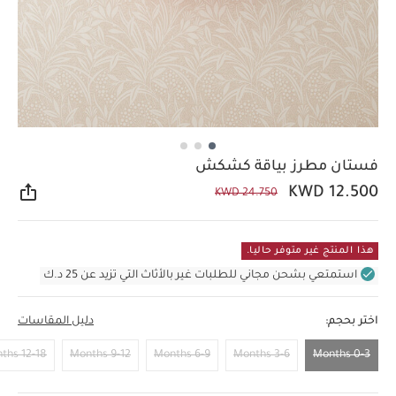
فستان مطرز بياقة كشكش
KWD 12.500
KWD 24.750
مشار
هذا المنتج غير متوفر حاليا.
استمتعي بشحن مجاني للطلبات غير بالأثاث التي تزيد عن 25 د.ك
اختر بحجم:
دليل المقاسات
12-18 Months
9-12 Months
6-9 Months
3-6 Months
0-3 Months