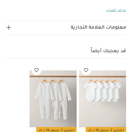
ملابس وإكسسوارات الأطفال من خامات فاخرة بنقشات جذابة
عرض المزيد
وتفاصيل رقيقة، مما يجعلها إضافة فاخرة ستنال إعجاب الجميع
إلى خزانة ملابس طفلك ويمكن تقديمها للأجيال القادمة.
يتميز
الفستان بياقة كشكش وتطريزات رقيقة ونقشة النباتات
معلومات العلامة التجارية
المميزة لماركة لورا اشلي، ويأتي بتصميم كلاسيكي بجزء مطرز
وأشرطة على الحافة وفتحة بزر وطبقات كشكش. يجمع بين
الطابعين الكلاسيكي والعصري المميزين لماركة لورا اشلي
قد يعجبك أيضاً
لإضافة لمسة فاخرة وأنيقة إلى إطلالة صغيرتكم في المناسبات
خصائص المنتج:
المختلفة.
نقشة النباتات المميزة لماركة
لورا اشلي وحصرية لدى ماركة ماماز وباباز
جزء مطرز في
الخامات:
الأمام
ياقة بكشكش
تعليمات العناية/الإرشادات:
غسل على درجة حرارة 40 درجة مئوية
ممنوع استخدام
المبيضات
تجفيف على درجة حرارة منخفضة
كيّ على درجة
حرارة منخفضة
ممنوع التنظيف الجاف
تغسل الألوان
الداكنة على حدة
الغسيل والكي على الجانب الآخر
قد يعجبك
أيضاً:
طقم ألبسة قطعة واحدة بأكمام قصيرة قماش عضوي بلون أبيض
- 5 قطع
طقم بيجاما قطعة واحدة عضوية بلون أبيض - 3 قطع
اشتري 2 بسعر 18 د.ك
اشتري 2 بسعر 18 د.ك