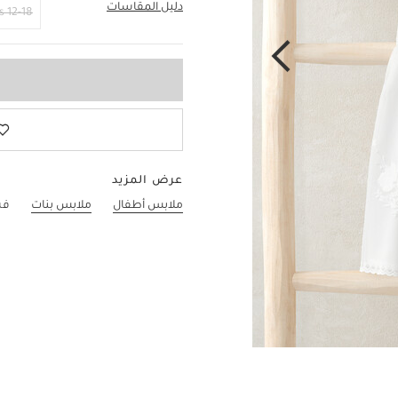
دليل المقاسات
6-9 Months
12-18 Months
عرض المزيد
ملابس أطفال
ملابس بنات
فس