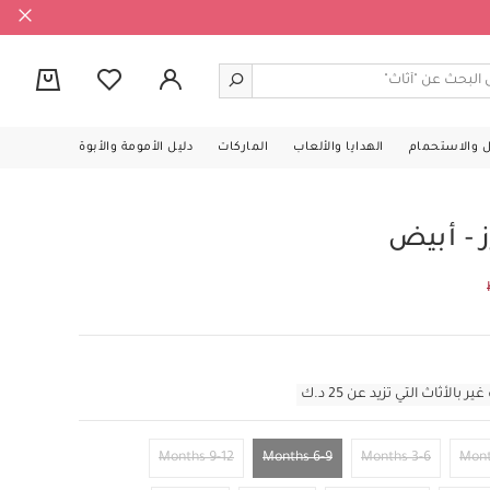
0
ل والاستحمام
الهدايا والألعاب
الماركات
دليل الأمومة والأبوة
 - أبيض
أثاث التي تزيد عن 25 د.ك
9-12 Months
6-9 Months
3-6 Months