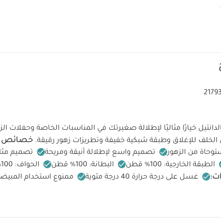
2179
دانتيل خيارًا مثاليًا لإطلالة صغيرتك في المناسبات الخاصة وحفلات الزف
خصائص ال
في الخلف للإغلاق وطبقة شبكية خفيفة وتطريزات زهور رقيقة.
توحاة من الزهور
تصميم واسع لإطلالة أنيقة ومريحة
تصميم مثا
الطبقة الخارجية: 100% قطن
البطانة: 100% قطن
الحواف: 100% قطن
ت:
غسل على درجة حرارة 40 درجة مئوية
ممنوع استخدام المبيض
ة
كيّ على درجة حرارة منخفضة
ممنوع التنظيف الجاف
تغسل الأ
انب الداخلي
قد يعجبك أيضاً:
طقم ألبسة قطعة واحدة بأكمام قصيرة قما
طعة واحدة عضوية بلون أبيض - 3 قطع
فستان أورجانزا مزين بزهور - أبيض
فست