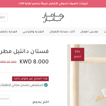
تنزيلات الصيف! تسوقي الأفضل مبيعًا بخصم لغاية 50%.
ت
ملابس أطفال
أثاث حضانة الأطفال
التغذية والكراسي
العناية بالطف
فستان دانتيل مطرز
61%
خصم
KWD 8.000
KWD 20.500
هذا المنتج غير متوفر حاليا.
استمتعي بشحن مجاني للطلبات غير بال
0-3 Months
اختر بحجم: