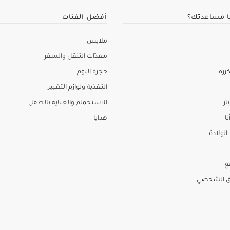
ا مساعدتك؟
أفضل الفئات
ملابس
معدّات التنقل والسفر
ررة
حجرة النوم
التغذية ولوازم التغيير
از
الاستحمام والعناية بالطفل
نا
هدايا
لولادة
ع
ق الشخصي