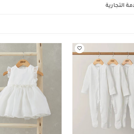
قماش شبكي
ة التجارية