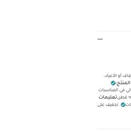
اف أو الأعياد،
منتج:
لي في المناسبات
تعليمات
ات
تجفيف على
لوان الداكنة على
ش عضوي بلون أبيض
ان أورجانزا بعقدة -