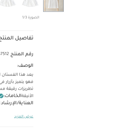
الصورة 1/3
تفاصيل المنتج
رقم المنتج
37512
الوصف:
يعد هذا الفستان ال
فهو يتميز بأزرار 
تطريزات رقيقة مس
الخامات:
الأنيقة
العناية/الإرشادا
درجة حرارة منخفض
عرض المزيد
حدة
كيّ على الج
- 5 قطع
طقم بيجاما ق