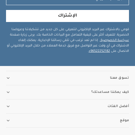
أو حتى يتمكن الطفل من الجلوس دون مساعدة
الأبعاد:
43 ×
40 × 84 سم تقريبًا
الوزن:
4.6 كغ
قد يعجبك أيضاً:
طقم ألبسة
الإشتراك
قطعة واحدة بأكمام قصيرة قماش عضوي بلون أبيض - 5 قطع
طقم
بيجاما قطعة واحدة عضوية بلون أبيض - 3 قطع
قومي بالاشتراك عبر البريد الإلكتروني لتتعرفي على كل جديد من تشكيلاتنا وعروضنا
الحصرية. للتعرف أكثر على كيفية التعامل مع البيانات الخاصة بك، يرجى زيارة صفحة
سياسة الخصوصية
. إذا لم تعد ترغب في تلقي رسائلنا الإخبارية، يمكنك إلغاء
الاشتراك في أي وقت عبر التواصل مع فريق خدمة العملاء من خلال البريد الإلكتروني أو
الاتصال على
96522252182+
.
تسوق معنا
كيف يمكننا مساعدتك؟
أفضل الفئات
موقع