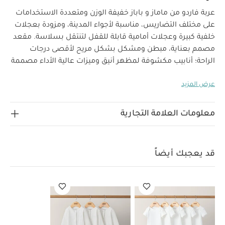
عربة فاردو من ماماز و باباز خفيفة الوزن ومتعددة الاستخدامات
على مختلف التضاريس، مناسبة لأجواء المدينة، ومزودة بعجلات
خلفية كبيرة وعجلات أمامية قابلة للقفل لتنتقل بسلاسة. مقعد
مصمم بعناية، مبطن ومشكل بشكل مريح لأقصى درجات
الراحة؛ أنابيب مكشوفة لمظهر أنيق وميزات عالية الأداء مصممة
لتتحمل جميع المواسم. عربة فاردو مرنة بما يكفي لتناسب
عرض المزيد
الأطفال من الولادة وحتى وزن 22 كغ.
استمتعي بتوفير رائع مع
هذه المجموعة الحصرية التي تمنحك أفضل قيمة.
تشمل المجموعة:
عربة فاردو باللون ستورم
مهد محمول
معلومات العلامة التجارية
قابل للتحويل فاردو باللون ستورم
عربة فاردو
إطار خفيف
الوزن مع طي بيد واحدة، وعجلات كبيرة لتجاوز التضاريس شبه
الوعرة. باللون ستورم، رمادي متوسط ناعم من قماش بوليستر
قد يعجبك أيضاً
معاد تدويره مطرز بشكل أنيق على المقعد، مع هيكل أسود
لمظهر عصري أنيق.
الخصائص والمزايا:
خامة بوليستر معاد
تدويرها – مقاومة للتآكل ومريحة للطفل
مقعد مبطن ناعم
سلة
تخزين لكل احتياجات الطفل (وأيضًا لك)
مسند قدم قابل
للتعديل لأوقات قيلولة أكثر راحة
غطاء قابل للتمديد لتغطية
كاملة، مع أنابيب مكشوفة أنيقة، نافذة مراقبة وفتحة تهوية