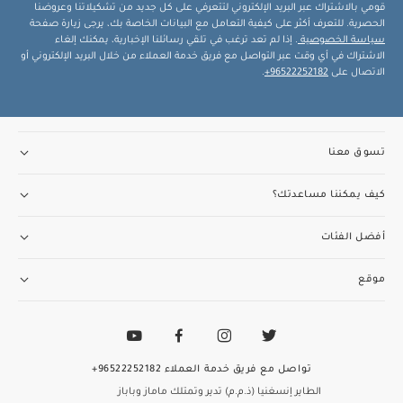
قومي بالاشتراك عبر البريد الإلكتروني لتتعرفي على كل جديد من تشكيلاتنا وعروضنا
الحصرية. للتعرف أكثر على كيفية التعامل مع البيانات الخاصة بك، يرجى زيارة صفحة
سياسة الخصوصية
. إذا لم تعد ترغب في تلقي رسائلنا الإخبارية، يمكنك إلغاء
الاشتراك في أي وقت عبر التواصل مع فريق خدمة العملاء من خلال البريد الإلكتروني أو
الاتصال على
96522252182+
.
تسوق معنا
كيف يمكننا مساعدتك؟
أفضل الفئات
موقع
تواصل مع فريق خدمة العملاء
96522252182+
الطاير إنسغنيا (ذ.م.م) تدير وتمتلك ماماز وباباز