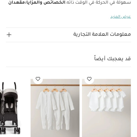
سهولة في الحركة في الوقت ذاته.
الخصائص والمزايا:
مقعدان
منفصلان
عرض المزيد
تأتي عربة أرماديللو المزدوجة بمقعدين واسعين يمكن تعديل
وضعية كل منهما على حدة، ويعني ذلك أن بإمكان أحد الطفلين
الاستلقاء والنوم، بينما يجلس الآخر ويشاهد العالم من
معلومات العلامة التجارية
حوله.
غطاء كبير
تحمي المظلة الكبيرة المزودة مزودة بعامل حماية من أشعة
الشمس فوق البنفسجية +UPF50 طفلك من أشعة الشمس
قد يعجبك أيضاً
والمطر. تتيح لك النافذة المغناطيسية الاطمئنان على طفلك
بهدوء كما تأتي بفتحة تهوية قابلة للطي لتحسين تدفق
الهواء.
مقبض واحد
تناسب هذه العربة من ماماز وباباز الاستخدام منذ الولادة، كما
تأتيك بمقبض واحد يجعلها أسهل في التوجيه وتوفر لك قدرة
أكبر على التحكم في العربة عند دفعها.
تصميم رفيع
تتميز عربة أرماديللو المزدوجة بتصميمها الرفيع لتتمكني من
المرور بها عبر الأبواب بسلاسة دون إزعاج
طفليك.
المواصفات:
العمر المناسب:
منذ الولادة - 15
كغم/33 رطلاً
الأبعاد:
الارتفاع: 100 سم × العرض: 76 سم
× العمق: 98 سم تقريبًا.
الأبعاد عند الطي:
الارتفاع: 40