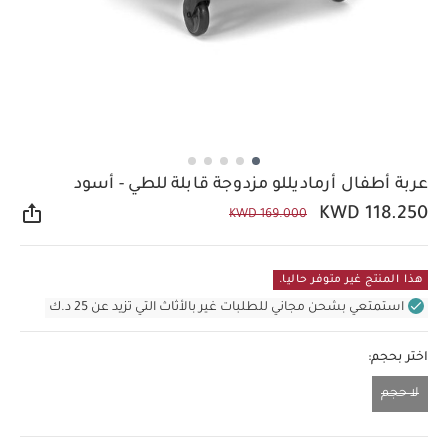
عربة أطفال أرماديللو مزدوجة قابلة للطي - أسود
KWD 118.250
KWD 169.000
مشار
هذا المنتج غير متوفر حاليا.
استمتعي بشحن مجاني للطلبات غير بالأثاث التي تزيد عن 25 د.ك
اختر بحجم:
لا حجم
لا حجم