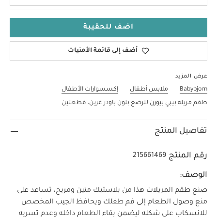
اضف للحقيبة
أضف إلى قائمة الأمنيات
عرض المزيد
Babybjorn
ملابس أطفال
إكسسوارات الأطفال
طقم مريلة بيبي بيورن للرضع بلون باودر غرين، قطعتين
تفاصيل المنتج
رقم المنتج
215661469
الوصف:
صنع طقم المريلات هذا من بلاستيك متين ومريح، تساعد على
منع وصول الطعام إلى فم طفلك ويحافظ الجيب المخصص
للانسكاب على شكله ليضمن بقاء الطعام داخله وعدم تسربه