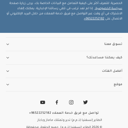
الحصرية. للتعرف أكثر على كيفية التعامل مع البيانات الخاصة بك، يرجى زيارة صفحة
سياسة الخصوصية
. إذا لم تعد ترغب في تلقي رسائلنا الإخبارية، يمكنك إلغاء
الاشتراك في أي وقت عبر التواصل مع فريق خدمة العملاء من خلال البريد الإلكتروني أو
الاتصال على
96522252182+
.
تسوق معنا
كيف يمكننا مساعدتك؟
أفضل الفئات
موقع
تواصل مع فريق خدمة العملاء
96522252182+
الطاير إنسغنيا (ذ.م.م) تدير وتمتلك ماماز وباباز
© 2026 الطاير إنسغنيا (ذ.م.م). جميع الحقوق محفوظة