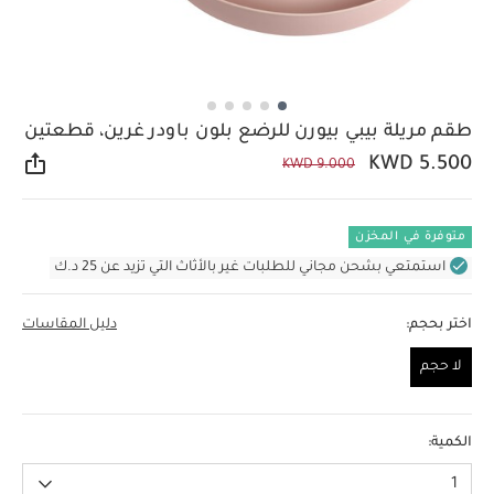
طقم مريلة بيبي بيورن للرضع بلون باودر غرين، قطعتين
KWD 5.500
KWD 9.000
مشار
متوفرة في المخزن
استمتعي بشحن مجاني للطلبات غير بالأثاث التي تزيد عن 25 د.ك
اختر بحجم:
دليل المقاسات
لا حجم
لا حجم
الكمية:
1