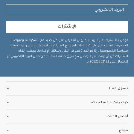
الإشتراك
قومي بالاشتراك عبر البريد الإلكتروني لتتعرفي على كل جديد من تشكيلاتنا وعروضنا
الحصرية. للتعرف أكثر على كيفية التعامل مع البيانات الخاصة بك، يرجى زيارة صفحة
سياسة الخصوصية
. إذا لم تعد ترغب في تلقي رسائلنا الإخبارية، يمكنك إلغاء
الاشتراك في أي وقت عبر التواصل مع فريق خدمة العملاء من خلال البريد الإلكتروني أو
الاتصال على
96522252182+
.
تسوق معنا
كيف يمكننا مساعدتك؟
أفضل الفئات
موقع