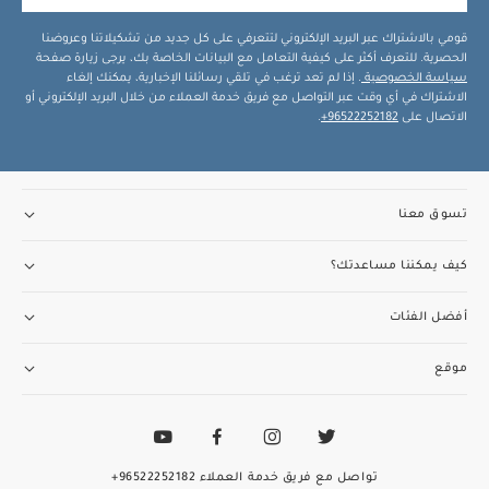
قومي بالاشتراك عبر البريد الإلكتروني لتتعرفي على كل جديد من تشكيلاتنا وعروضنا
الحصرية. للتعرف أكثر على كيفية التعامل مع البيانات الخاصة بك، يرجى زيارة صفحة
سياسة الخصوصية
. إذا لم تعد ترغب في تلقي رسائلنا الإخبارية، يمكنك إلغاء
الاشتراك في أي وقت عبر التواصل مع فريق خدمة العملاء من خلال البريد الإلكتروني أو
الاتصال على
96522252182+
.
تسوق معنا
كيف يمكننا مساعدتك؟
أفضل الفئات
موقع
تواصل مع فريق خدمة العملاء
96522252182+