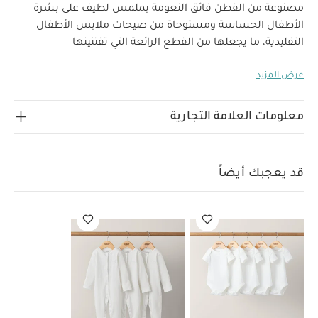
مصنوعة من القطن فائق النعومة بملمس لطيف على بشرة
الأطفال الحساسة ومستوحاة من صيحات ملابس الأطفال
التقليدية، ما يجعلها من القطع الرائعة التي تقتنينها
لأطفالك.
صمم طقم الألبسة القطعة الواحدة من قطن
عرض المزيد
الجيرسيه فائق النعومة ليكون رقيقًا على بشرة طفلك. يتميز
بفتحة رقبة متداخلة وكباسين خالية من النيكل بين الساقين
لتتمكني من تغيير ملابس طفلك بسهولة. يشمل الطقم خمس
معلومات العلامة التجارية
قطع بتصاميم تمنحك اختيارات متنوعة لتختاري منها ما تحبين
لماذا تشتري هذا
وتجدي دائمًا قطع احتياطية عند الحاجة.
المنتج:
قد يعجبك أيضاً
فتحة رقبة متداخلة على الرقبة كباسين للإغلاق بين الساقين
لسهولة الارتداء
طقم ألبسة قطعة واحدة من 5 قطع
قد
يعجبك أيضاً:
طقم ألبسة قطعة واحدة بأكمام قصيرة قماش عضوي
بلون أبيض - 5 قطع
طقم بيجاما قطعة واحدة عضوية بلون أبيض - 3
قطع