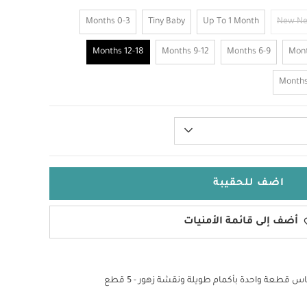
0-3 Months
Tiny Baby
Up To 1 Month
New N
12-18 Months
9-12 Months
6-9 Months
اضف للحقيبة
أضف إلى قائمة الأمنيات
 قطعة واحدة بأكمام طويلة ونقشة زهور - 5 قطع