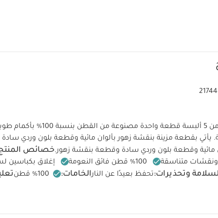
21744
يتكون هذا الطقم من 5 ألبسة قطعة واحدة مصن
خصائص المنتج:
قطعة بنقشة زهور.
100‏%‏ قطن فائق النعومة
إغلاق بكباسين ل
سلامة وتحذيرات:
الخامات:
تعلي
تحفظ بعيدًا عن النار
100‏%‏ قطن
 على درجة حرارة 40 درجة مئوية
ممنوع استخدام المبيضات
تج
كيّ على درجة حرارة منخفضة
ممنوع التنظيف الجاف
تغسل الألوا
انب الداخلي
قد يعجبك أيضاً:
طقم ألبسة قطعة واحدة بأكمام قصيرة قما