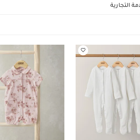
طعة واحدة عضوية بلون أبيض - 3 قطع
رومبر بنقشة أزهار جيرسيه
لباس الكل ف
ة التجارية
ل
دنغري بنقشة كرز دنيم