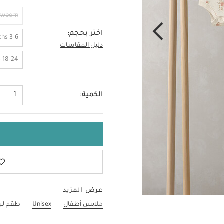
ewborn
اختر بحجم:
3-6 Months
دليل المقاسات
12-18 Months
18-24 Months
الكمية:
1
عرض المزيد
ملابس أطفال
Unisex
طقم لباس