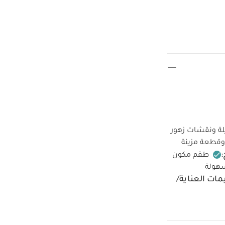
وعة من القطن بنسبة 100‏%‏ بأكمام طويلة ونقشات زهور
بألوان مائية متنوعة. يأتي بقطعة مزينة بنقشة زهور بألوان مائية وقطعة بلون وردي سادة وقطعة مزينة
طقم مكون
سهولة
مات العناية/
فيف على درجة
ن الداكنة على
ش عضوي بلون أبيض