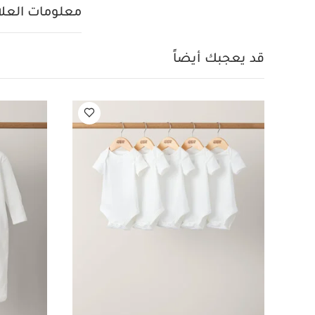
- 5 قطع
طقم بيجاما ق
معلومات العلام
ونقشة سحب بالكام
قد يعجبك أيضاً