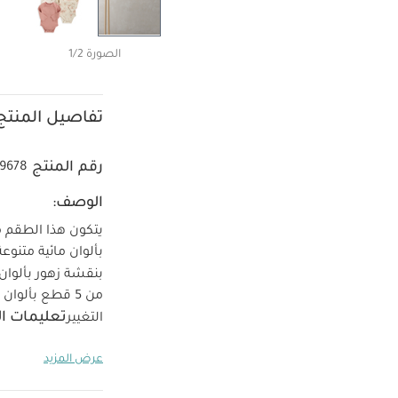
الصورة 1/2
تفاصيل المنتج
رقم المنتج
9678
الوصف:
بنقشة زهور بألوان مائية وقطعة بلون وردي سادة و
من 5 قطع بألوان ونقشات متناسقة
تعليمات ال
التغيير
الإرشادات:
غسل
عرض المزيد
حرارة منخفضة
حدة
كيّ على الج