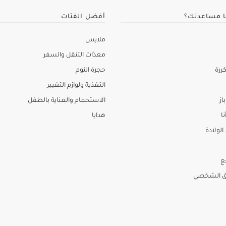
ا مساعدتك؟
أفضل الفئات
ملابس
معدّات التنقل والسفر
ررة
حجرة النوم
التغذية ولوازم التغيير
از
الاستحمام والعناية بالطفل
نا
هدايا
لولادة
ع
ق الشخصي