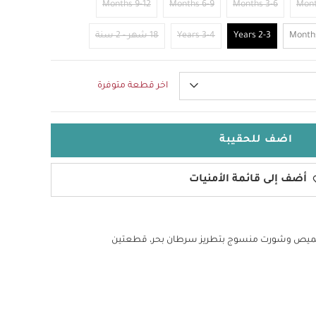
9-12 Months
6-9 Months
3-6 Months
2-3 Years
3-4 Years
18 شهر - 2 سنة
اخر قطعة متوفرة
اضف للحقيبة
أضف إلى قائمة الأمنيات
يص وشورت منسوج بتطريز سرطان بحر، قطعتين