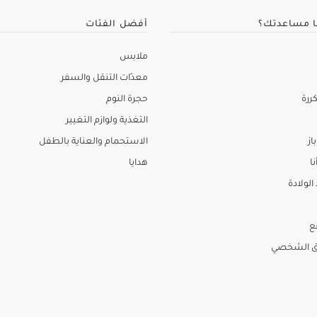
ا مساعدتك؟
أفضل الفئات
ملابس
معدّات التنقل والسفر
ررة
حجرة النوم
التغذية ولوازم التغيير
از
الاستحمام والعناية بالطفل
نا
هدايا
لولادة
ع
ق الشخصي