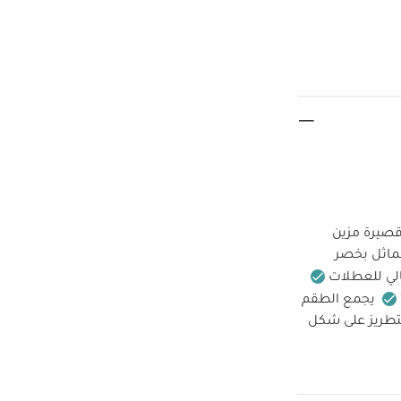
قصيرة مزين
مماثل بخصر
الي للعطلات
يجمع الطقم
بتطريز على شكل
ي وأساور وحافة
 على درجة حرارة
يُكوى على درجة