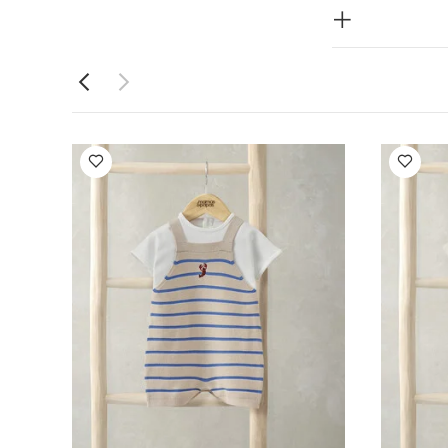
كوى من الداخل
طقم بيجاما
طقم دنغري