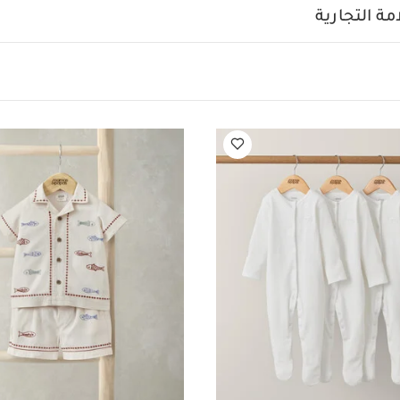
لا يُنظف تنظيفًا جافًا
تُغسل الألوان الداكنة منفصلة
يُغسل ويُ
ة التجارية
ك أيضاً:
طقم ألبسة قطعة واحدة بأكمام قصيرة قماش عضوي بلون أبيض - 5 قطع
 أبيض - 3 قطع
طقم قميص وشورت بتطريز سمك سردين كتان، قطعتين
طعتين
رومبر بتصميم قميص كتان