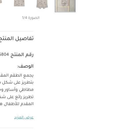
الصورة 1/4
تفاصيل المنتج
رقم المنتج
5804
الوصف:
يجمع الطقم المقدم
بتطريز على شكل س
مطاطي وأساور وحافة م
تطريز رائع على ش
المقدم للأطفال هذ
سرطان بحر في الأ
عرض المزيد
مضلعة - 100% قطن
40 درجة مئوية