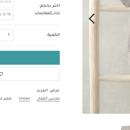
0-3 Months
اختر بحجم:
دليل المقاسات
2-3 Years
12-18 Months
الكمية:
1
عرض المزيد
ملابس أطفال
Unisex
طقم قم