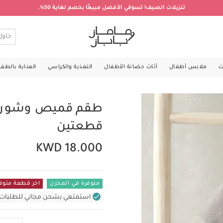
تنزيلات الصيف! تسوقي الأفضل مبيعًا بخصم لغاية 50%.
ت
ملابس أطفال
أثاث حضانة الأطفال
التغذية والكراسي
العناية بالطف
طقم قميص وشورت 
قطعتين
KWD 18.000
متوفرة في المخزن
اخر قطعة متوف
استمتعي بشحن مجاني للطلبات غير بال