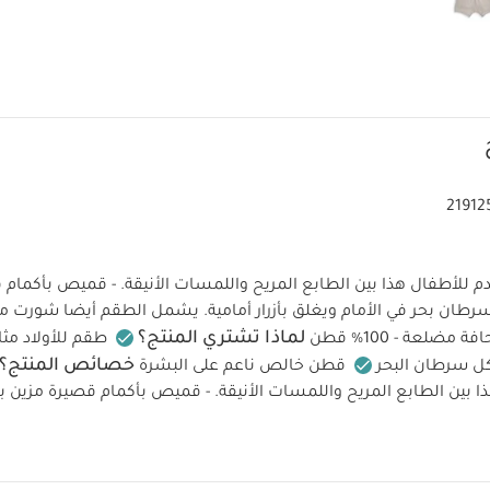
21912
 للأطفال هذا بين الطابع المريح واللمسات الأنيقة. - قميص بأكمام 
رطان بحر في الأمام ويغلق بأزرار أمامية. يشمل الطقم أيضا شورت 
لماذا تشتري المنتج؟
ضلعة - 100% قطن
طقم للأولاد مث
خصائص المنتج؟
كل سرطان البحر
قطن خالص ناعم على البشرة
ا بين الطابع المريح واللمسات الأنيقة. - قميص بأكمام قصيرة مزين 
مام ويغلق بأزرار أمامية. يشمل الطقم أيضا شورت مماثل بخصر مطاط
الخامة:
تعليمات العناية والإرشادات:
100% قطن
يُغسل
لا يُستخدم المُبيض
يُجفف في المجفف على درجة حرارة منخفضة