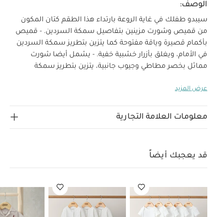
الوصف:
سيبدو طفلك في غاية الروعة بارتداء هذا الطقم كتان المكون
من قميص وشورت مزينين بتفاصيل سمكة السردين. - قميص
بأكمام قصيرة وياقة مفتوحة كما يتزين بتطريز سمكة السردين
في الأمام، ويغلق بأزرار خشبية خفية. - يشمل أيضا شورت
مماثل بخصر مطاطي وجيوب جانبية، يتزين بتطريز سمكة
لماذا تشتري المنتج؟
السردين في الأمام.
طقم أنيق
عرض المزيد
للأولاد مكون من بلوزة وشورت.
قماش كتان خفيف مثالي
خصائص
للعطلات.
تطريز بتصميم سمكة سردين.
المنتج؟
سيبدو طفلك في غاية الروعة بارتداء هذا الطقم
معلومات العلامة التجارية
كتان المكون من قميص وشورت مزينين بتفاصيل سمكة
السردين. - قميص بأكمام قصيرة وياقة مفتوحة كما يتزين
بتطريز سمكة السردين في الأمام، ويغلق بأزرار خشبية خفية. -
قد يعجبك أيضاً
يشمل أيضا شورت مماثل بخصر مطاطي وجيوب جانبية، يتزين
الخامة:
بتطريز سمكة السردين في الأمام
الطبقة الخارجية:
تعليمات العناية والإرشادات:
73% فيسكوز، 27% كتان
يُغسل على درجة حرارة 40 درجة مئوية
لا يُستخدم المُبيض
يُجفف في المجفف على درجة حرارة منخفضة
يُكوى على