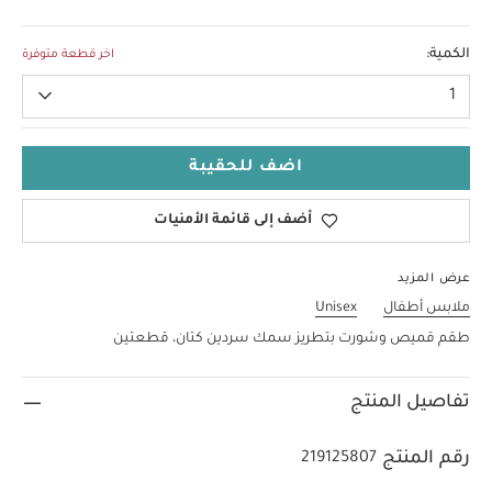
3-4 Years
الكمية:
اخر قطعة متوفرة
1
اضف للحقيبة
أضف إلى قائمة الأمنيات
عرض المزيد
ملابس أطفال
Unisex
طقم قميص وشورت بتطريز سمك سردين كتان، قطعتين
تفاصيل المنتج
رقم المنتج
219125807