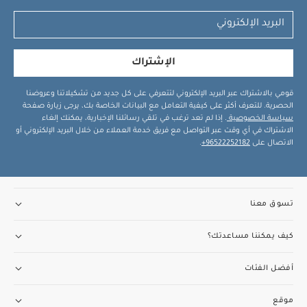
الإشتراك
قومي بالاشتراك عبر البريد الإلكتروني لتتعرفي على كل جديد من تشكيلاتنا وعروضنا
الحصرية. للتعرف أكثر على كيفية التعامل مع البيانات الخاصة بك، يرجى زيارة صفحة
سياسة الخصوصية
. إذا لم تعد ترغب في تلقي رسائلنا الإخبارية، يمكنك إلغاء
الاشتراك في أي وقت عبر التواصل مع فريق خدمة العملاء من خلال البريد الإلكتروني أو
الاتصال على
96522252182+
.
تسوق معنا
كيف يمكننا مساعدتك؟
أفضل الفئات
موقع