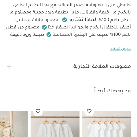
حافظي على دفء وراحة أصغر المواليد مع هذا الطقم الخاص
بالخدج من قبعة وقفازات، مزين بطبعة ورود جميلة ومصنوع من
لماذا نختاره:
قطن ناعم 100%.
قبعة وقفازات بمقاس
أصغر للأطفال الخدج والمواليد الصغار جدًا
مصنوع من قطن
ناعم 100% لطيف على البشرة الحساسة
طبعة ورود دقيقة
الخامات:
إرشادات
تضيف لمسة أنثوية ومرحة
100% قطن
عرض المزيد
العناية:
تنظيف على درجة حرارة 40
لا يُستخدم المبيض
تجفيف آلي بدرجة حرارة منخفضة
كيّ بدرجة حرارة
منخفضة
لا يُنظف جافًا
يُنظف مع الألوان الداكنة بشكل
معلومات العلامة التجارية
منفصل
يُنظف ويُكوى مقلوبًا
قد يعجبك أيضاً:
طقم ألبسة
قطعة واحدة بأكمام قصيرة قماش عضوي بلون أبيض - 5 قطع
طقم
بيجاما قطعة واحدة عضوية بلون أبيض - 3 قطع
أفرول شتوي بنقشة
قد يعجبك أيضاً
فراولة
طقم قبعة وجوارب بنقشة زهور - أزرق
أفرول منسوج بياقة مطرزة