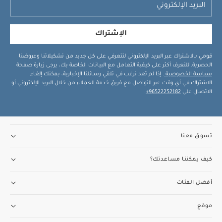
الإشتراك
قومي بالاشتراك عبر البريد الإلكتروني لتتعرفي على كل جديد من تشكيلاتنا وعروضنا
الحصرية. للتعرف أكثر على كيفية التعامل مع البيانات الخاصة بك، يرجى زيارة صفحة
سياسة الخصوصية
. إذا لم تعد ترغب في تلقي رسائلنا الإخبارية، يمكنك إلغاء
الاشتراك في أي وقت عبر التواصل مع فريق خدمة العملاء من خلال البريد الإلكتروني أو
الاتصال على
96522252182+
.
تسوق معنا
كيف يمكننا مساعدتك؟
أفضل الفئات
موقع