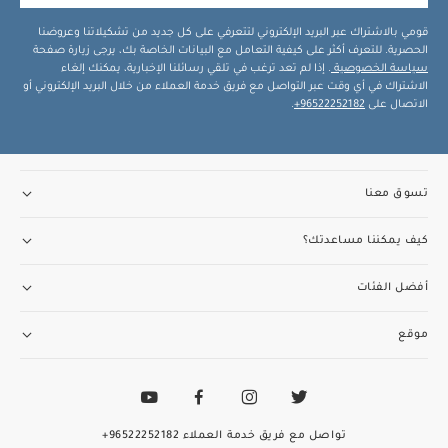
قومي بالاشتراك عبر البريد الإلكتروني لتتعرفي على كل جديد من تشكيلاتنا وعروضنا
الحصرية. للتعرف أكثر على كيفية التعامل مع البيانات الخاصة بك، يرجى زيارة صفحة
سياسة الخصوصية
. إذا لم تعد ترغب في تلقي رسائلنا الإخبارية، يمكنك إلغاء
الاشتراك في أي وقت عبر التواصل مع فريق خدمة العملاء من خلال البريد الإلكتروني أو
الاتصال على
96522252182+
.
تسوق معنا
كيف يمكننا مساعدتك؟
أفضل الفئات
موقع
تواصل مع فريق خدمة العملاء
96522252182+