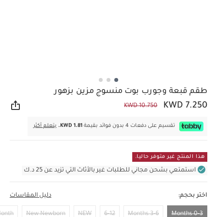
طقم قبعة وجورب بوت منسوج مزين بزهور
KWD 7.250
KWD 10.750
مشار
تقسيم على دفعات 4 بدون فوائد بقيمة
KWD 1.81.
يتعلم أكثر
هذا المنتج غير متوفر حاليا.
استمتعي بشحن مجاني للطلبات غير بالأثاث التي تزيد عن 25 د.ك
اختر بحجم:
دليل المقاسات
Month
New Newborn
NEW
6-12
3-6 Months
0-3 Months