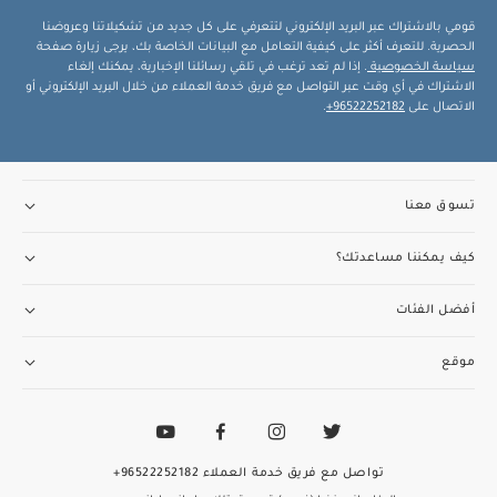
قومي بالاشتراك عبر البريد الإلكتروني لتتعرفي على كل جديد من تشكيلاتنا وعروضنا
الحصرية. للتعرف أكثر على كيفية التعامل مع البيانات الخاصة بك، يرجى زيارة صفحة
سياسة الخصوصية
. إذا لم تعد ترغب في تلقي رسائلنا الإخبارية، يمكنك إلغاء
الاشتراك في أي وقت عبر التواصل مع فريق خدمة العملاء من خلال البريد الإلكتروني أو
الاتصال على
96522252182+
.
تسوق معنا
كيف يمكننا مساعدتك؟
أفضل الفئات
موقع
تواصل مع فريق خدمة العملاء
96522252182+