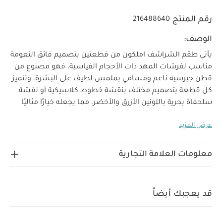
رقم المنتج
216488640
الوصف:
يأتي طقم الشراشف املكون من قطعتين بتصميم فائق النعومة
مناسب لفرشات المهد ذات الأحجام القياسية، فهو مصنوع من
قطن جيرسيه ناعم ومسامي بملمس لطيف على البشرة، وتتميز
كل قطعة بتصميم مختلف بنقشة خطوط كلاسيكية أو نقشة
سلحفاة بحرية باللونين الأزرق والأخضر، مما يجعله خيارًا مثاليًا
للتنسيق مع قطع متنوعة من المجموعة لإكمال ديكورات غرفة
عرض المزيد
طفلك.
لماذا تشترين هذا المنتج؟
تتوافق مع أي مهد
بالحجم القياسي من ماماز وباباز
قطن جيرسيه فائق النعومة
تصميم متناسق مع باقي قطع مجموعة ويلكم تو ذا وورلد
معلومات العلامة التجارية
خامات
بلون رمادي ونقشة فيل
مواصفات المنتج:
الأبعاد:
العرض 70 × الطول 142 ×
القماش:
تعليمات العناية:
غسل في الغسالة بدرجة
العمق 19 سم
قد يعجبك أيضاً
حرارة 40 مئوية، وتجفيف على درجة حرارة منخفضة
تحذير:
تجنبي تعرض الطفل للإصابة بالاختناق أو التشابك.
تجنبي