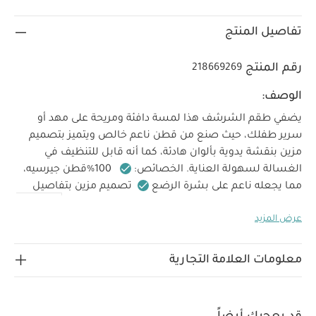
تفاصيل المنتج
رقم المنتج
218669269
الوصف:
يضفي طقم الشرشف هذا لمسة دافئة ومريحة على مهد أو
سرير طفلك، حيث صنع من قطن ناعم خالص ويتميز بتصميم
مزين بنقشة يدوية بألوان هادئة، كما أنه قابل للتنظيف في
الغسالة لسهولة العناية.
الخصائص:
100%قطن جيرسيه،
مما يجعله ناعم على بشرة الرضع
تصميم مزين بتفاصيل
مناسب
قمر ونجوم
ألوان هادئة ومريحة
معلومات إضافية:
عرض المزيد
شهر واحد فما فوق
الأبعاد
عرض 70 سم ×
للأطفال من عمر
الخامات:
100% قطن
إرشادات
طول 142 سم × عمق 19 سم
قابل للتنظيف في الغسالة
العناية
قد يعجبك أيضاً:
معلومات العلامة التجارية
طقم
ألبسة قطعة واحدة بأكمام قصيرة قماش عضوي بلون أبيض - 5 قطع
طقم بيجاما قطعة واحدة عضوية بلون أبيض - 3 قطع
طقم شرشف
سرير/مهد بحواف مطاطية - أورشارد، قطعتان
طقم شراشف سلة