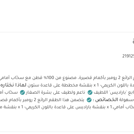
21912
لماذا نختاره 
ي- 1 x بنقشة مخططة على قاعدة ستون
ع 'باراديس' اللطيف
ناعم ولطيف على بشرة الصغار
سحّاب أما
الخصائص :
سهولة
يتضمن هذا الطقم الرائع 2 رومب
100% قطن مع سحّاب أمامي.1 x بنقشة باراد
ات :
إرشادات العناية والتنظيف:
100% قطن
تنظيف عند 40 درجة
ارد في المجفف
كي على البارد
لا تنظف تنظيف جاف
تنظف الأ
كي من الداخل للخارج
قد يعجبك أيضاً:
طقم ألبسة قطعة واحدة بأكمام 