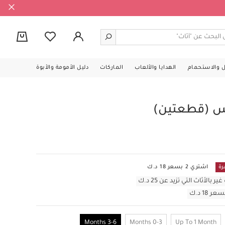
0
ل والاستحمام
الهدايا والألعاب
الماركات
دليل الأمومة والأبوة
يس (قطعتين)
رة
اشتري 2 بسعر 18 د.ك
أثاث التي تزيد عن 25 د.ك
3-6 Months
0-3 Months
Up To 1 Month