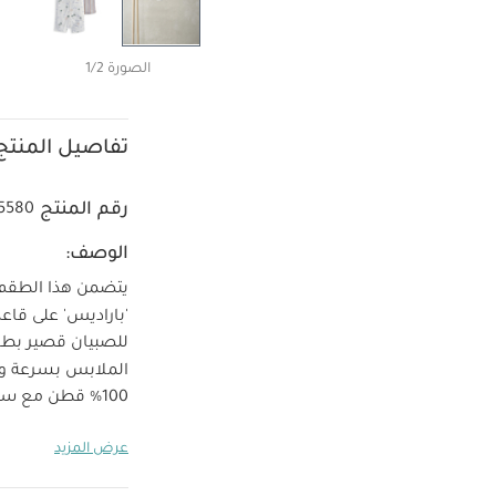
الصورة 1/2
تفاصيل المنتج
رقم المنتج
5580
الوصف:
'باراديس' على قاعدة باللون الكريم
للصبيان قصير بطاب
الملابس بسرعة و
الخام
قاعدة ستون
عرض المزيد
يبيض
تجفيف ب
بشكل منفصل