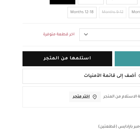
12-18 Months
9-12 Months
اخر قطعة متوفرة
استلمها من المتجر
أضف إلى قائمة الأمنيات
 الاستلام من المتجر
اختر متجر
بر بارادايس (قطعتين)