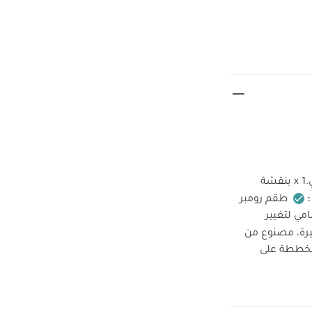
يتضمن هذا الطقم الرائع 2 رومبر بأكمام قصيرة، مصنوع من 100% قطن مع سحّاب أمامي.1 x بنقشة
:
طقم رومبر
مي لتغيير
ر بأكمام قصيرة، مصنوع من
يس على قاعدة باللون الكريمي- 1 x بنقشة مخططة على
لا
لوان الداكنة
قصيرة قماش