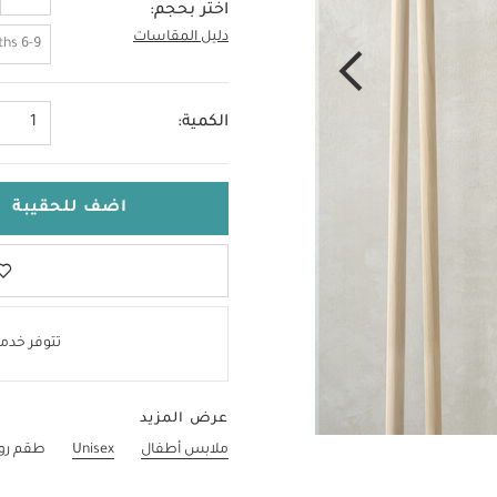
اختر بحجم:
دليل المقاسات
3-6 Months
6-9 Months
الكمية:
1
اضف للحقيبة
تتوفر خدمة
عرض المزيد
ملابس أطفال
Unisex
طقم روم