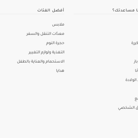
ا مساعدتك؟
أفضل الفئات
ملابس
معدّات التنقل والسفر
ررة
حجرة النوم
التغذية ولوازم التغيير
از
الاستحمام والعناية بالطفل
نا
هدايا
لولادة
ع
ق الشخصي