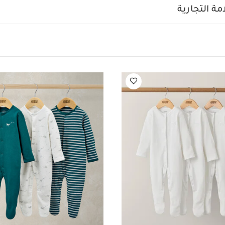
طقم بيجاما قطعة واحدة عضوية بلون أبيض - 3 قطع
طقم بيجاما لباس 
ة التجارية
طقم تيشيرت مطرز وبنطال مخطط، قطعتين
طقم بلوزة وشورت منسوج،