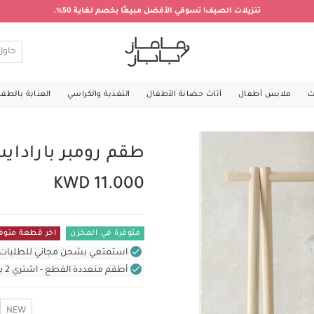
تنزيلات الصيف! تسوقي الأفضل مبيعًا بخصم لغاية 50%.
ت
ملابس أطفال
أثاث حضانة الأطفال
التغذية والكراسي
العناية بالطف
طقم رومبر بارادا
KWD 11.000
متوفرة في المخزن
اخر قطعة متوف
استمتعي بشحن مجاني للطلبات غير بال
أطقم متعددة القطع - اشتري 2 بسعر 18 د.ك
NEW