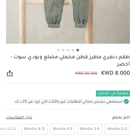
طقم دنغري مطرز قطن مخملي مضلع وبودي سوت -
أخضر
KWD 8.000
KWD 20.500
مشار
متوفرة في المخزن
استمتعي بشحن مجاني للطلبات غير بالأثاث التي تزيد عن 25 د.ك
اختر بحجم:
دليل المقاسات
12-18 Months
9-12 Months
6-9 Months
3-6 Months
0-3 Months