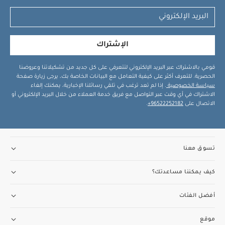
الإشتراك
قومي بالاشتراك عبر البريد الإلكتروني لتتعرفي على كل جديد من تشكيلاتنا وعروضنا
الحصرية. للتعرف أكثر على كيفية التعامل مع البيانات الخاصة بك، يرجى زيارة صفحة
سياسة الخصوصية
. إذا لم تعد ترغب في تلقي رسائلنا الإخبارية، يمكنك إلغاء
الاشتراك في أي وقت عبر التواصل مع فريق خدمة العملاء من خلال البريد الإلكتروني أو
الاتصال على
96522252182+
.
تسوق معنا
كيف يمكننا مساعدتك؟
أفضل الفئات
موقع