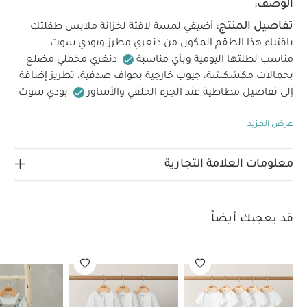
الوصف:
تفاصيل المنتج:
أضيفي لمسة لافتة لخزانة ملابس طفلتك
باقتناء هذا الطقم المكون من دنغري مطرز وبودي سوت.
مناسب لطلتها اليومية وبأي مناسبة
دنغري مخملي مضلع
بحمالات مكشكشة، جيوب خارجية بحواف صدفية، تطريز إضافة
إلى تفاصيل مطاطية عند الجزء الخلفي والأساور
بودي سوت
بأكمام طويلة مع أساور مطاطية مكشكشة وأزرار كبس بين
عرض المزيد
الخامات:
تعليمات
الساقين
100% قطن
100% قطن
العناية/الإرشادات:
غسيل على 40 درجة مئوية
لا
تستخدم المبيضات
تجفيف بالمجفف على درجة منخفضة
معلومات العلامة التجارية
كي على درجة منخفضة فقط
لا تستخدم التنظيف الجاف
اغسل الألوان الداكنة بشكل منفصل
غسيل وكي من الداخل
للخارج
قد يعجبك أيضاً:
طقم ألبسة قطعة واحدة بأكمام قصيرة
قد يعجبك أيضاً
قماش عضوي بلون أبيض - 5 قطع
طقم بيجاما قطعة واحدة عضوية
بلون أبيض - 3 قطع
طقم لباس قطعة واحدة ودنغري جيرسيه - أخضر
طقم بلوزة وشورت منسوج، قطعتين
دنغري بنقشة كرز دنيم