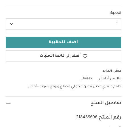
18-24 Months
الكمية:
1
اضف للحقيبة
أضف إلى قائمة الأمنيات
عرض المزيد
ملابس أطفال
Unisex
طقم دنغري مطرز قطن مخملي مضلع وبودي سوت - أخضر
تفاصيل المنتج
رقم المنتج
218489606