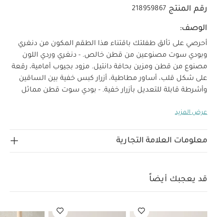
رقم المنتج
218959867
الوصف:
أحرصي على تألق طفلتك باقتناء هذا الطقم المكون من دنغري
وبودي سوت مصنوعين من قطن خالص. - دنغري وردي اللون
مصنوع من قطن ومزين بحافة دانتيل. مزود بجيوب أمامية، رقعة
على شكل قلب، أساور مطاطية، أزرار كبس خفية بين الساقين
وأشرطة قابلة للتعديل بأزرار خفية. - بودي سوت قطن مماثل
بنقشة زهور وصمم بأكمام طويلة، أساور مطاطية مكشكشة،
عرض المزيد
خصائص المنتج:
أزرار كبس بين الساقين والظهر.
أحرصي
على تألق طفلتك باقتناء هذا الطقم المكون من دنغري وبودي
سوت مصنوعين من قطن خالص. صنع الدنغري الوردي من
معلومات العلامة التجارية
قطن بحافة دانتيل. يتميز بجيوب أمامية، رقعة على شكل قلب،
أساور مطاطية، أزرار كبس خفية بين الساقين وأشرطة قابلة
للتعديل بأزرار خفية. صمم البودي سوت المماثل بنقشة زهور
قد يعجبك أيضاً
ويتميز بأكمام طويلة، أساور مطاطية مكشكشة. يغلق بأزرار
الخامات:
كبس بين الساقين والظهر.
100% قطن
تعليمات العناية/الإرشادات:
يُغسل على درجة حرارة 40