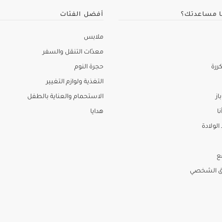
ا مساعدتك؟
أفضل الفئات
ملابس
معدّات التنقل والسفر
ررة
حجرة النوم
التغذية ولوازم التغيير
از
الاستحمام والعناية بالطفل
نا
هدايا
لولادة
ع
ق الشخصي