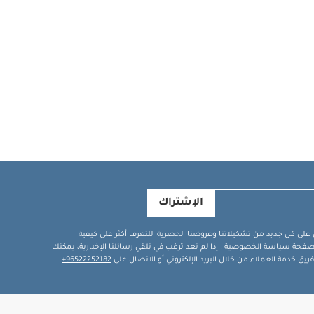
الإشتراك
في على كل جديد من تشكيلاتنا وعروضنا الحصرية. للتعرف أكثر على كيفية
ة صفحة
سياسة الخصوصية
. إذا لم تعد ترغب في تلقي رسائلنا الإخبارية، يمكنك
يق خدمة العملاء من خلال البريد الإلكتروني أو الاتصال على
96522252182+
.