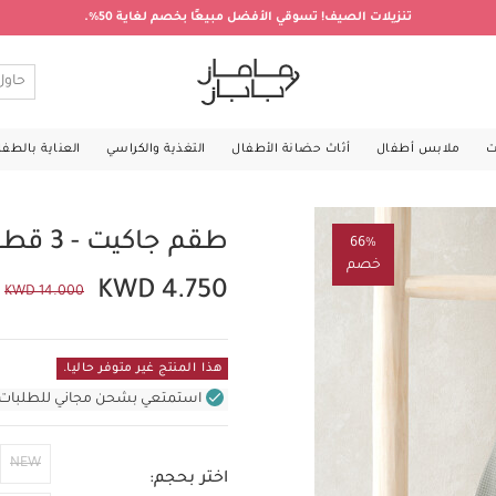
تنزيلات الصيف! تسوقي الأفضل مبيعًا بخصم لغاية 50%.
ت
ملابس أطفال
أثاث حضانة الأطفال
التغذية والكراسي
العناية بالطف
طقم جاكيت - 3 قطع
66%
خصم
KWD 4.750
KWD 14.000
هذا المنتج غير متوفر حاليا.
استمتعي بشحن مجاني للطلبات غير بال
NEW
اختر بحجم: