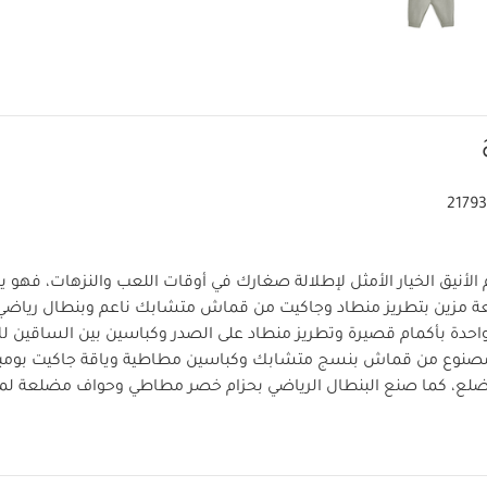
2179
زين بتطريز منطاد وجاكيت من قماش متشابك ناعم وبنطال رياضي م
احدة بأكمام قصيرة وتطريز منطاد على الصدر وكباسين بين الساقين للإ
صنوع من قماش بنسج متشابك وكباسين مطاطية وياقة جاكيت بومبر 
لع، كما صنع البنطال الرياضي بحزام خصر مطاطي وحواف مضلعة لم
منتج:
تطريز منطاد
قماش بنسيج متشابك ناعم وحزام خصر 
الخامات:
ت بكباسين للإغلاق
تعليمات العناية/ا
لباس قطعة واحدة: 100‏‏%‏‏ قطن