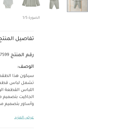
الصورة 1/5
تفاصيل المنتج
رقم المنتج
37599
الوصف:
تشمل لباس قطعة م
اللباس القطعة الو
الجاكيت بتصميم م
وأساور بتصميم مض
خصائص ال
ومريح.
عرض المزيد
قطعة واحدة وجاكي
الحافة: 97‏‏%‏‏ قطن، 3‏‏%‏‏ إيلاستين