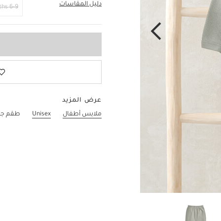
دليل المقاسات
3-6 Months
6-9 Months
عرض المزيد
ملابس أطفال
Unisex
طقم جاكيت