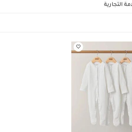
مئوية
ممنوع استخدام المبيضات
تجفيف على درجة ح
ة التجارية
ة منخفضة
ممنوع التنظيف الجاف
تغسل الألوان الداكنة على حدة
أيضاً:
طقم ألبسة قطعة واحدة بأكمام قصيرة قماش عضوي بلون أبيض - 5 قطع
 أبيض - 3 قطع