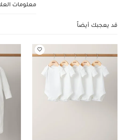
غسل على درجة حرارة 40 درجة 
معلومات العلام
كيّ على درجة حرار
الداخلي
قد يعجبك 
قد يعجبك أيضاً
قطعة واحدة عضوية بلون