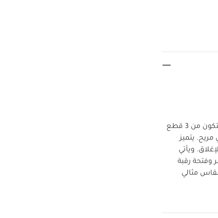
سيكون هذا الطقم الأنيق الخيار الأمثل لإطلالة صغارك في أوقات اللعب والنزهات، فهو يتكون من 3 قطع
ريح. يتميز
غلاق. ويأتي
وفتحة رقبة
قاس مثالي
مطاطي
لباس
الجاكيت والبنطال: الطبقة الخارجية: 100‏‏%‏‏ قطن -
لإرشادات: