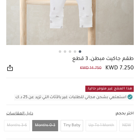
طقم جاكيت مبطن، 3 قطع
KWD 7.250
KWD 14.750
مشار
هذا المنتج غير متوفر حاليا.
استمتعي بشحن مجاني للطلبات غير بالأثاث التي تزيد عن 25 د.ك
اختر بحجم:
دليل المقاسات
3-6 Months
0-3 Months
Tiny Baby
Up To 1 Month
NEW