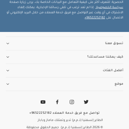
الحصرية. للتعرف أكثر على كيفية التعامل مع البيانات الخاصة بك، يرجى زيارة صفحة
سياسة الخصوصية
. إذا لم تعد ترغب في تلقي رسائلنا الإخبارية، يمكنك إلغاء
الاشتراك في أي وقت عبر التواصل مع فريق خدمة العملاء من خلال البريد الإلكتروني أو
الاتصال على
96522252182+
.
تسوق معنا
كيف يمكننا مساعدتك؟
أفضل الفئات
موقع
تواصل مع فريق خدمة العملاء
96522252182+
الطاير إنسغنيا (ذ.م.م) تدير وتمتلك ماماز وباباز
© 2026 الطاير إنسغنيا (ذ.م.م). جميع الحقوق محفوظة